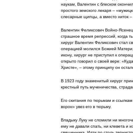
наукам, Валентин с блеском окончи
простого земского лекаря – «мужицк
слесарные щипцы, а вместо ниток –
Валентин Феликсович Войно-Ясенецк
страшное время репрессий, когда ты
хирург Валентин Феликсович стал св
операцией молился Божией Матери, 
икону, хирург не приступил к операц
открыто говорил о своей вере: «Куд
Христе», – этому принципу он остал
В 1923 году знаменитый хирург при
крестный путь мученичества, страдан
Его скитания по тюрьмам и ссылкам
ворон» увез его в тюрьму.
Владыку Луку не сломили ни многоч
ему не давали спать, ни клевета и 
священника. Идти по столь тернист