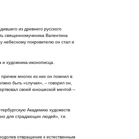
дившего из древнего русского
сть священномученика Валентина
у небесному покровителю он стал и
а и художника-иконописца.
 причем многих из них он помнил в
лжно быть «случая», – говорил он,
жертвовал своей юношеской мечтой –
Петербургскую Академию художеств
зно для страдающих людей», т.е.
реодолев отвращение к естественным