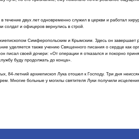
в течение двух лет одновременно служил в церкви и работал хирур
и солдат и офицеров вернулись в строй.
рхиепископом Симферопольским и Крымским. Здесь он завершает р
ание уделяется также учению Священного писания о сердце как орг
 он писал своей дочери: «От операции я отказался и покорно при
лужбу буду продолжать до конца».
ятых, 84-летний архиепископ Лука отошел к Господу. Три дня неис
ем. Многие больные у могилы святителя Луки получили исцелени