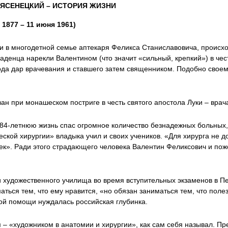
ЯСЕНЕЦКИЙ – ИСТОРИЯ ЖИЗНИ
 1877 – 11 июня 1961)
чи в многодетной семье аптекаря Феликса Станиславовича, происхо
аденца нарекли Валентином (что значит «сильный, крепкий») в че
ода дар врачевания и ставшего затем священником. Подобно своем
ан при монашеском постриге в честь святого апостола Луки – врач
 84-летнюю жизнь спас огромное количество безнадежных больных,
ской хирургии» владыка учил и своих учеников. «Для хирурга не до
ек». Ради этого страдающего человека Валентин Феликсович и по
и художественного училища во время вступительных экзаменов в 
маться тем, что ему нравится, «но обязан заниматься тем, что поле
кой помощи нуждалась российская глубинка.
м – «художником в анатомии и хирургии», как сам себя называл. П