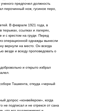
е ученого предпочел должность
вал перочинный нож, гусиное перо,
тей. В феврале 1921 года, в
в тюрьмах, ссылках и лагерях,
 и с крестом на груди. Перед
а из операционной однажды вынесли
ону вернули на место. Он всегда
ью везде и всюду проповедовать о
 добровольно и открыто избрал
жалел.
соборе Ташкента, откуда «черный
ный допрос «конвейером», когда
го не подписал и не отрекся от сана
е, что его поддерживает и