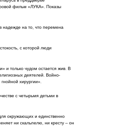
еларусь в преддверье
гровой фильм «ЛУКА». Показы
в надежде на то, что перемена
токость, с которой люди
» и только чудом остается жив. В
религиозных деятелей. Войно-
 гнойной хирургии».
очестве с четырьмя детьми в
 для окружающих и единственно
еняет ни скальпелю, ни кресту – он