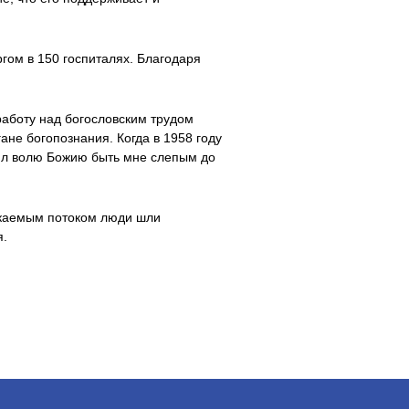
гом в 150 госпиталях. Благодаря
аботу над богословским трудом
ане богопознания. Когда в 1958 году
нял волю Божию быть мне слепым до
сякаемым потоком люди шли
я.