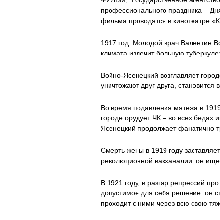
ФИЛЬМ, Государственное агентство 
профессионального праздника – Дн
фильма проводятся в кинотеатре «К
1917 год. Молодой врач Валентин В
климата излечит больную туберкуле
Войно-Ясенецкий возглавляет город
уничтожают друг друга, становится 
Во время подавления мятежа в 1919 
городе орудует ЧК – во всех бедах 
Ясенецкий продолжает фанатично тр
Смерть жены в 1919 году заставляет
революционной вакханалии, он ищет
В 1921 году, в разгар репрессий п
допустимое для себя решение: он ст
проходит с ними через всю свою тя