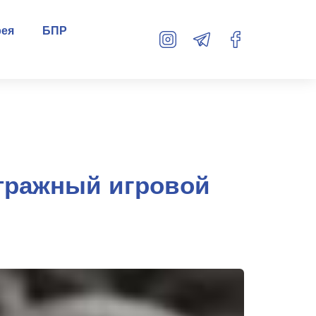
рея
БПР
тражный игровой