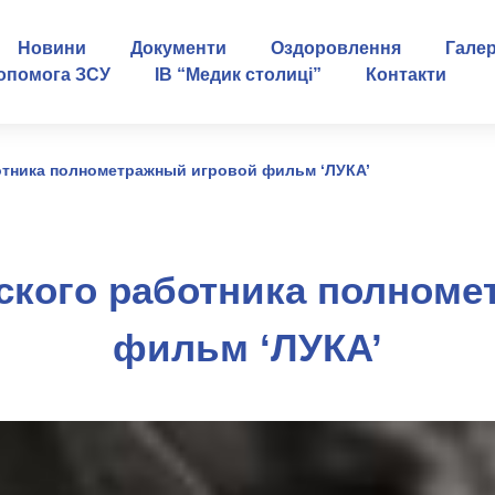
Новини
Документи
Оздоровлення
Гале
опомога ЗСУ
ІВ “Медик столиці”
Контакти
отника полнометражный игровой фильм ‘ЛУКА’
ского работника полноме
фильм ‘ЛУКА’