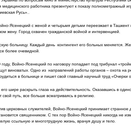
Украины по вопросам кино и Министерство культуры Республики Б
я медицинского работника презентуют к показу полнометражный и
иевская Русь»..
ойно-Ясенецкий с женой и четырьмя детьми переезжает в Ташкент 
зом жену. Город охвачен гражданской войной и интервенцией.
скую больницу. Каждый день контингент его больных меняется. Жес
все более очевидной.
году, Войно-Ясенецкий по наговору попадает под трибунал «тройки
ищут виноватых. Одно из направлений работы органов – охота на 
удиться в больнице и пишет свой главный научный труд «Очерки о
 его шире раскрыть глаза на действительность. Оказавшись в один
 свой путь, все больше всматриваясь в религию.
ротив церковных служителей, Войно-Ясенецкий принимает странное
ановится священником. С тех пор Войно-Ясенецкий никогда не изм
желую ссыльную и многотрудную жизнь, врачуя душу и тело.