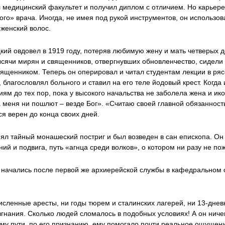
л медицинский факультет и получил диплом с отличием. Но карьер
ого» врача. Иногда, не имея под рукой инструментов, он использо
 женский волос.
ий овдовел в 1919 году, потеряв любимую жену и мать четверых де
сячи мирян и священников, отвергнувших обновленчество, сидели 
ященником. Теперь он оперировал и читал студентам лекции в рясе
благословлял больного и ставил на его теле йодовый крест. Когд
иям до тех пор, пока у высокого начальства не заболела жена и ик
а меня ни пошлют – везде Бог». «Считаю своей главной обязанност
ся верен до конца своих дней.
нял тайный монашеский постриг и был возведен в сан епископа. Он
ий и подвига, путь «агнца среди волков», о котором ни разу не по
 начались после первой же архиерейской службы в кафедральном 
исленные аресты, ни годы тюрем и сталинских лагерей, ни 13-днев
изгнания. Сколько людей сломалось в подобных условиях! А он ниче
ому пути, по его признанию, ему помогало почти реальное ощущени