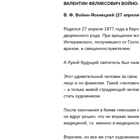
ВАЛЕНТИН ФЕЛИКСОВИЧ ВОЙНО-
В. Ф. Войно-Ясенецкий (27 апреля
Родился 27 апреля 1877 года в Кер
дворянского рода. При крещении мл
Интерамского, получившего от Госп
врачом, и священнослужителем.
А Лукой будущий святитель был назв
Этот удивительный человек за свою
лицо и по фамилии. Такой «человече
– а только живой страдающий челов
стать художником.
После окончания в Киеве гимназии 
он вдруг решил, что не вправе зани
медициной, т.к. именно в медицинс
Впрочем, он все же стал художнико