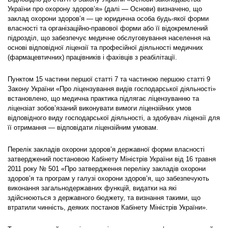
України про охорону здоров’я» (далі — Основи) визначено, що
заклад охорони здоров’я — це юридична особа будь-якої форми
власності та організаційно-правової форми або її відокремлений
підрозділ, що забезпечує медичне обслуговування населення на
основі відповідної ліцензії та професійної діяльності медичних
(фармацевтичних) працівників і фахівців з реабілітації.
Пунктом 15 частини першої статті 7 та частиною першою статті 9
Закону України «Про ліцензування видів господарської діяльності»
встановлено, що медична практика підлягає ліцензуванню та
ліцензіат зобов’язаний виконувати вимоги ліцензійних умов
відповідного виду господарської діяльності, а здобувач ліцензії для
її отримання — відповідати ліцензійним умовам.
Перелік закладів охорони здоров’я державної форми власності
затверджений постановою Кабінету Міністрів України від 16 травня
2011 року № 501 «Про затвердження переліку закладів охорони
здоров’я та програм у галузі охорони здоров’я, що забезпечують
виконання загальнодержавних функцій, видатки на які
здійснюються з державного бюджету, та визнання такими, що
втратили чинність, деяких постанов Кабінету Міністрів України».