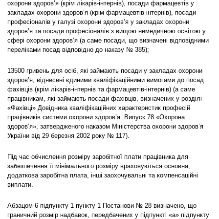
охорони здоров’я (крім лікарів-інтернів), посади фармацевтів у
закладах охорони здоров’я (крім фармацевтів-інтернів), посади
професіоналів у галузі охорони здоров’я у закладах охорони
здоров’я та посади професіоналів з вищою немедичною освітою у
сфері охорони здоров’я (а саме посади, що визначені відповідними
переліками посад відповідно до наказу № 385);
13500 гривень для осіб, які займають посади у закладах охорони
здоров’я, віднесені єдиними кваліфікаційними вимогами до посад
фахівців (крім лікарів-інтернів та фармацевтів-інтернів) (а саме
працівникам, які займають посади фахівців, визначених у розділі
«Фахівці» Довідника кваліфікаційних характеристик професій
працівників системи охорони здоров’я. Випуск 78 «Охорона
здоров’я», затвердженого наказом Міністерства охорони здоров’я
України від 29 березня 2002 року № 117).
Під час обчислення розміру заробітної плати працівника для
забезпечення її мінімального розміру враховуються основна,
додаткова заробітна плата, інші заохочувальні та компенсаційні
виплати.
Абзацом 6 підпункту 1 пункту 1 Постанови № 28 визначено, що
граничний розмір надбавок, передбачених у підпункті «а» підпункту