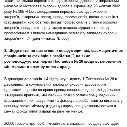
Також загальний перелік закладів охорони здоров’я затверджений
наказом Міністерства охорони здоров’я України від 28 жовтня 2002
року № 385 «Про затвердження переліків закладів охорони
здоров’я, лікарських посад, посад фармацевтів, посад фахівців з
фармацевтичною освітою, посад професіоналів у галузі охорони
здоров’я, посад фахівців у галузі охорони здоров’я та посад
професіоналів з вищою немедичною освітою у закладах охорони
здоров’я» <…> (далі — наказ № 385).
2. Щодо питання визначення посад медичних, фармацевтичних
працівників та фахівців з реабілітації, на яких
розповсюджується норма Постанови № 28 щодо встановлення
мінімального розміру оплати праці.
Відповідно до абзаців 1-4 підпункту 1 пункту 1 Постанови № 28 в
державних та комунальних закладах охорони здоров’я, які
одержали ліцензію на право провадження господарської діяльності
з медичної практики, мінімальний розмір оплати праці медичних,
фармацевтичних працівників та фахівців з реабілітації за виконану у
повному обсязі місячну (годинну) норму праці установлюється в
межах фонду оплати праці на рівні не менше:
20000 гривень для осіб, які займають лікарські посади у закладах