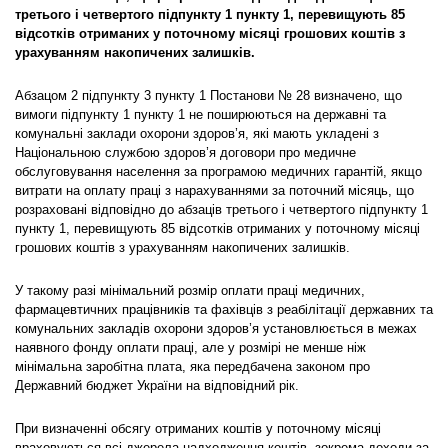
третього і четвертого підпункту 1 пункту 1, перевищують 85
відсотків отриманих у поточному місяці грошових коштів з
урахуванням накопичених залишків.
Абзацом 2 підпункту 3 пункту 1 Постанови № 28 визначено, що
вимоги підпункту 1 пункту 1 не поширюються на державні та
комунальні заклади охорони здоров’я, які мають укладені з
Національною службою здоров’я договори про медичне
обслуговування населення за програмою медичних гарантій, якщо
витрати на оплату праці з нарахуваннями за поточний місяць, що
розраховані відповідно до абзаців третього і четвертого підпункту 1
пункту 1, перевищують 85 відсотків отриманих у поточному місяці
грошових коштів з урахуванням накопичених залишків.
У такому разі мінімальний розмір оплати праці медичних,
фармацевтичних працівників та фахівців з реабілітації державних та
комунальних закладів охорони здоров’я установлюється в межах
наявного фонду оплати праці, але у розмірі не менше ніж
мінімальна заробітна плата, яка передбачена законом про
Державний бюджет України на відповідний рік.
При визначенні обсягу отриманих коштів у поточному місяці