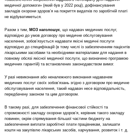
медичної допомоги» (який був у 2022 році), дофінансування
закладів охорони здоров’я на покриття видатків по заробітній платі
не відбуватиметься.
Разом з тим,
МОЗ наголошує
, що надавач медичних послуг,
відповідно до умов договору про медичне обслуговування
населення, зобов’язується надавати якісні медичні послуги
відповідно до специфікацій (в тому числі із забезпеченням пацієнтів
лікарськими засобами та необхідними матеріалами для надання в
повному обсязі якісної медичної послуги, що визначено програмою
медичних гарантій) та встановлених законодавством вимог.
У разі невиконання або неналежного виконання надавачем
медичних послуг своїх зобов’язань згідно з договором про медичне
обслуговування населення, такий надавач несе відповідальність,
передбачену законом та цим договором.
В такому разі, для забезпечення фінансової стійкості та
спроможності закладу охорони здоров’я, керівник такого закладу
повинен, окрім спрямування більшої частини бюджету на
забезпечення виплати заробітної плати працівникам, залишати
кошти на закупівлю лікарських засобів, харчування, розвиток і т. д.