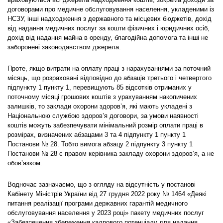
враховуються всі джерела надходження коштів, зокрема доходи за
договорами про медичне обслуговування населення, укладеними із
НСЗУ, інші надходження з державного та місцевих бюджетів, дохід
від надання медичних послуг за кошти фізичних і юридичних осіб,
дохід від надання майна в оренду, благодійна допомога та інші не
заборонені законодавством джерела.
Проте, якщо витрати на оплату праці з нарахуваннями за поточний
місяць, що розраховані відповідно до абзаців третього і четвертого
підпункту 1 пункту 1, перевищують 85 відсотків отриманих у
поточному місяці грошових коштів з урахуванням накопичених
залишків, то заклади охорони здоров’я, які мають укладені з
Національною службою здоров’я договори, за умови наявності
коштів можуть забезпечувати мінімальний розмір оплати праці в
розмірах, визначених абзацами 3 та 4 підпункту 1 пункту 1
Постанови № 28. Тобто вимога абзацу 2 підпункту 3 пункту 1
Постанови № 28 є правом керівника закладу охорони здоров’я, а не
обов’язком.
Водночас зазначаємо, що з огляду на відсутність у постанові
Кабінету Міністрів України від 27 грудня 2022 року № 1464 «Деякі
питання реалізації програми державних гарантій медичного
обслуговування населення у 2023 році» пакету медичних послуг
«Забезпечення збереження кадрового потенціалу для надання