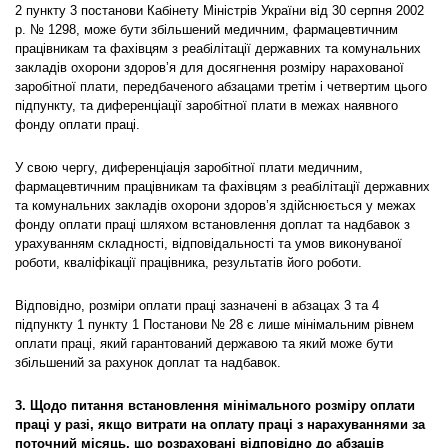
2 пункту 3 постанови Кабінету Міністрів України від 30 серпня 2002
р. № 1298, може бути збільшений медичним, фармацевтичним
працівникам та фахівцям з реабілітації державних та комунальних
закладів охорони здоров’я для досягнення розміру нарахованої
заробітної плати, передбаченого абзацами третім і четвертим цього
підпункту, та диференціації заробітної плати в межах наявного
фонду оплати праці.
У свою чергу, диференціація заробітної плати медичним,
фармацевтичним працівникам та фахівцям з реабілітації державних
та комунальних закладів охорони здоров’я здійснюється у межах
фонду оплати праці шляхом встановлення доплат та надбавок з
урахуванням складності, відповідальності та умов виконуваної
роботи, кваліфікації працівника, результатів його роботи.
Відповідно, розміри оплати праці зазначені в абзацах 3 та 4
підпункту 1 пункту 1 Постанови № 28 є лише мінімальним рівнем
оплати праці, який гарантований державою та який може бути
збільшений за рахунок доплат та надбавок.
3. Щодо питання встановлення мінімального розміру оплати
праці у разі, якщо витрати на оплату праці з нарахуваннями за
поточний місяць, що розраховані відповідно до абзаців