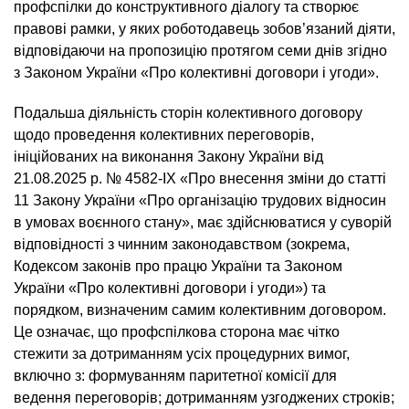
профспілки до конструктивного діалогу та створює
правові рамки, у яких роботодавець зобов’язаний діяти,
відповідаючи на пропозицію протягом семи днів згідно
з Законом України «Про колективні договори і угоди».
Подальша діяльність сторін колективного договору
щодо проведення колективних переговорів,
ініційованих на виконання Закону України від
21.08.2025 р. № 4582-IX «Про внесення зміни до статті
11 Закону України «Про організацію трудових відносин
в умовах воєнного стану», має здійснюватися у суворій
відповідності з чинним законодавством (зокрема,
Кодексом законів про працю України та Законом
України «Про колективні договори і угоди») та
порядком, визначеним самим колективним договором.
Це означає, що профспілкова сторона має чітко
стежити за дотриманням усіх процедурних вимог,
включно з: формуванням паритетної комісії для
ведення переговорів; дотриманням узгоджених строків;