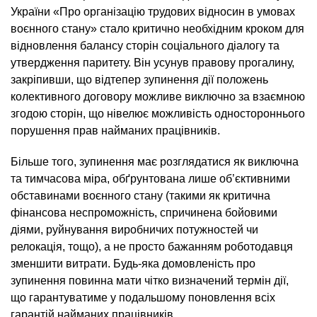
України «Про організацію трудових відносин в умовах
воєнного стану» стало критично необхідним кроком для
відновлення балансу сторін соціального діалогу та
утвердження паритету. Він усунув правову прогалину,
закріпивши, що відтепер зупинення дії положень
колективного договору можливе виключно за взаємною
згодою сторін, що нівелює можливість одностороннього
порушення прав найманих працівників.
Більше того, зупинення має розглядатися як виключна
та тимчасова міра, обґрунтована лише об’єктивними
обставинами воєнного стану (такими як критична
фінансова неспроможність, спричинена бойовими
діями, руйнування виробничих потужностей чи
релокація, тощо), а не просто бажанням роботодавця
зменшити витрати. Будь-яка домовленість про
зупинення повинна мати чітко визначений термін дії,
що гарантуватиме у подальшому поновлення всіх
гарантій найманих працівників.