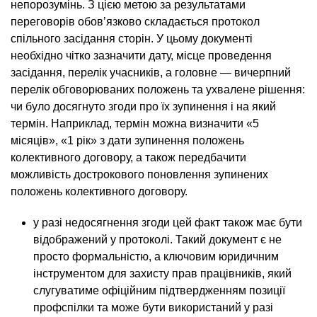
непорозумінь. З цією метою за результатами
переговорів обов’язково складається протокол
спільного засідання сторін. У цьому документі
необхідно чітко зазначити дату, місце проведення
засідання, перелік учасників, а головне — вичерпний
перелік обговорюваних положень та ухвалене рішення:
чи було досягнуто згоди про їх зупинення і на який
термін. Наприклад, термін можна визначити «5
місяців», «1 рік» з дати зупинення положень
колективного договору, а також передбачити
можливість дострокового поновлення зупинених
положень колективного договору.
у разі недосягнення згоди цей факт також має бути
відображений у протоколі. Такий документ є не
просто формальністю, а ключовим юридичним
інструментом для захисту прав працівників, який
слугуватиме офіційним підтвердженням позиції
профспілки та може бути використаний у разі