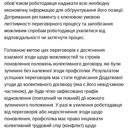
обов’язком роботодавця надавати всю необхідну
економічну інформацію для обґрунтування його позиції.
Дотримання регламенту є ключовою умовою
легітимності переговірного процесу та запобігання
можливим спробам роботодавця ухилитися від
відповідальності чи затягнути процес.
Головною метою цих переговорів є досягнення
взаємної згоди щодо можливостей та строків
поновлення положень колективного договору, які були
зупинені без належної згоди профспілки. Результатом
успішних переговорів має стати підписання Додаткової
угоди до колективного договору (яка є його невід’ємною
частиною), де буде чітко зафіксовано графік
відновлення (поетапний чи повний) дії кожного
зупиненого положення. У разі ж ухилення роботодавця
від переговорів або недосягнення згоди щодо
поновлення, профспілка має право ініціювати
колективний трудовий спір (конфлікт) щодо