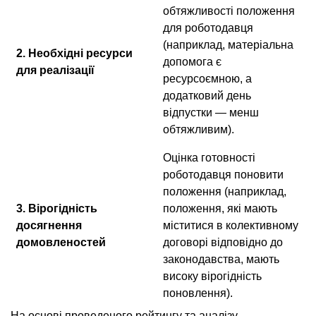
обтяжливості положення
для роботодавця
(наприклад, матеріальна
2. Необхідні ресурси
допомога є
для реалізації
ресурсоємною, а
додатковий день
відпустки — менш
обтяжливим).
Оцінка готовності
роботодавця поновити
положення (наприклад,
3. Вірогідність
положення, які мають
досягнення
міститися в колективному
домовленостей
договорі відповідно до
законодавства, мають
високу вірогідність
поновлення).
На основі проведеного рейтингу та аналізу