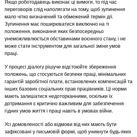
Якщо роботодавець виконає ці вимоги, то під час
переговорів слід наполягати на тому, щоб зупинення
мало чітко визначений та обмежений термін дії.
Зупинення має поширюватися виключно на ті
положення, виконання яких безпосередньо
унеможливлюється обставинами воєнного стану, і не
може стати інструментом для загальної зміни умов
праці.
У процесі діалогу рішуче відстоюйте збереження
положень, що стосуються безпеки праці, мінімальних
гарантій заробітної плати, встановлених компенсацій та
інших базових соціальних прав працівників. Ці норми
мають залишатися недоторканними, оскільки їх
дотримання є критично важливим для забезпечення
гідних умов життя і праці навіть в умовах війни.
Усі домовленості або відмови від них мають бути
зафіксовані у письмовій формі, щоб уникнути будь-яких