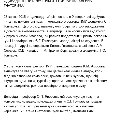
ОДИНАДЦЯТІ ЧИТАННЯ ПАМ’ЯТІ ГОНЧАРУКА ЄВГЕНА
ГНАТОВИЧА/
23 квітня 2015 р. одинадцятий рік поспіль в Університеті відбулися
читання, присвячені пам’яті колишнього ректора НМУ академіка Є.Г.
Гончарука. Цього разу, вшановуючи 85-річчя з дня народження
відомого вченого-гігієніста, в аудиторії, яка носить ім’я видатного
хірурга Миколи Амосова, зібралися представники різних поколінь –
учні і послідовники Є.Г. Гончарука, молоді лікарі та студенти. В
президії – друзі та соратники Євгена Гнатовича, знані вчені А.М.
Сердюк, Ю.В. Кундієв, І. М. Трахтенберг, дружина академіка Г.О.
Гончарук.
У вступному слові ректор НМУ член-кореспондент К.М. Амосова
акцентувала увагу на тому, що це той класичний випадок, коли
людина створила сама себе, доклавши всіх зусиль, щоб від
студента-відмінника, гуртківця пройти шлях до вченого зі світовим
ім’ям, академіка, ректора провідного медичного вузу.
Доповідач професор О.П. Яворовський розвинув цю тезу і на
конкретних яскравих прикладах з життя Є.Г. Гончарука показав
витоки успіхів, які призвели до визнання його як науковця і
керівника. У Євгена Гнатовича були вчителі, іменами яких