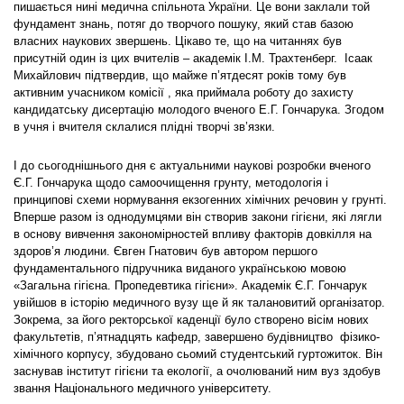
пишається нині медична спільнота України. Це вони заклали той
фундамент знань, потяг до творчого пошуку, який став базою
власних наукових звершень. Цікаво те, що на читаннях був
присутній один із цих вчителів – академік І.М. Трахтенберг. Ісаак
Михайлович підтвердив, що майже п’ятдесят років тому був
активним учасником комісії , яка приймала роботу до захисту
кандидатську дисертацію молодого вченого Е.Г. Гончарука. Згодом
в учня і вчителя склалися плідні творчі зв’язки.
І до сьогоднішнього дня є актуальними наукові розробки вченого
Є.Г. Гончарука щодо самоочищення грунту, методологія і
принципові схеми нормування екзогенних хімічних речовин у грунті.
Вперше разом із однодумцями він створив закони гігієни, які лягли
в основу вивчення закономірностей впливу факторів довкілля на
здоров’я людини. Євген Гнатович був автором першого
фундаментального підручника виданого українською мовою
«Загальна гігієна. Пропедевтика гігієни». Академік Є.Г. Гончарук
увійшов в історію медичного вузу ще й як талановитий організатор.
Зокрема, за його ректорської каденції було створено вісім нових
факультетів, п’ятнадцять кафедр, завершено будівництво фізико-
хімічного корпусу, збудовано сьомий студентський гуртожиток. Він
заснував інститут гігієни та екології, а очолюваний ним вуз здобув
звання Національного медичного університету.