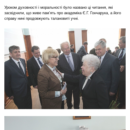
Уроком духовності і моральності було названо ці читання, які
засвідчили, що живе пам’ять про академіка Є.Г. Гончарука, а його
справу нині продовжують талановиті учні.