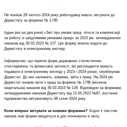
Не пізніше 28 лютого 2024 року роботодавці мають звітувати до
Держстату за формою № 1-ПВ
(один раз на два роки) «Звіт про умови праці, пільги та компенсації
за роботу зі шкідливими умовами праці» за 2023 рік, затвердженою
наказом від 30.03.2023 № 127. Цю форму можна подати до
Держстату в електронному вигляді.
Інформуємо, що перелік форм державних статистичних
спостережень та фінансової звітності, які респонденти можуть
подавати в електронному вигляді у 2023—2024 роках, опублікував
Держстат. До них належать, зокрема, звіти з праці. На 2024 рік
Держстат оновив звіти з праці за формою № 1-ПВ (місячна,
квартальна) наказом від 30.03.2023 № 128. Відповідно за формами,
затвердженими наказом Держстату від 12.05.2022 №87, востаннє
підприємства звітуватимуть 08 січня 2024 року.
Коли вперше звітувати за новими формами?
Згідно з текстом
наказів нові форми вводяться в дію починаючи зі звіту: