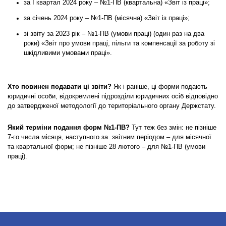
за І квартал 2024 року – №1-ПВ (квартальна) «Звіт із праці»;
за січень 2024 року – №1-ПВ (місячна) «Звіт із праці»;
зі звіту за 2023 рік – №1-ПВ (умови праці) (один раз на два
роки) «Звіт про умови праці, пільги та компенсації за роботу зі
шкідливими умовами праці».
Хто повинен подавати ці звіти?
Як і раніше, ці форми подають
юридичні особи, відокремлені підрозділи юридичних осіб відповідно
до затвердженої методології до територіального органу Держстату.
Який терміни подання форм №1-ПВ?
Тут теж без змін: не пізніше
7-го числа місяця, наступного за звітним періодом – для місячної
та квартальної форм; не пізніше 28 лютого – для №1-ПВ (умови
праці).