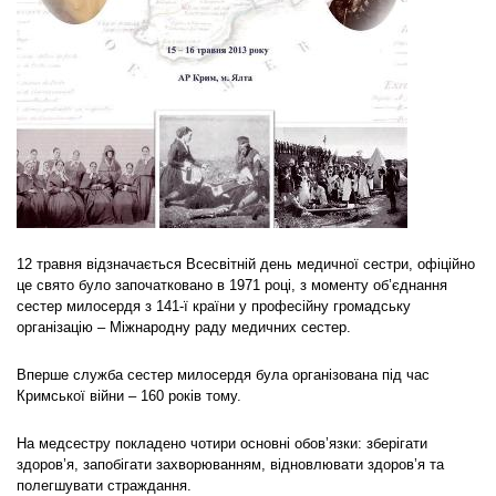
12 травня відзначається Всесвітній день медичної сестри, офіційно
це свято було започатковано в 1971 році, з моменту об’єднання
сестер милосердя з 141-ї країни у професійну громадську
організацію – Міжнародну раду медичних сестер.
Вперше служба сестер милосердя була організована під час
Кримської війни – 160 років тому.
На медсестру покладено чотири основні обов’язки: зберігати
здоров’я, запобігати захворюванням, відновлювати здоров’я та
полегшувати страждання.