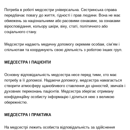
Потреба в роботі медсестри універсальна. Сестринська справа
передбачає повагу до життя, гідності і прав людини. Вона не має
обмежень за національними або расовими ознаками, за ознаками
віросповідання, кольору шкіри, віку, статі, політичного або
соціального стану.
Медсестри надають медичну допомогу окремим особам, сім’ям і
спільнотам та координують свою діяльність з роботою інших груп.
МЕДСЕСТРА І ПАЦІЄНТИ
Основну відповідальність медсестра несе перед тими, хто має
потребу в її допомозі. Надаючи допомогу, медсестра намагається
створити атмосферу щанобливого ставлення до цінностей, звичаїв і
духовних переконань пацієнтів. Медсестра зберігає отриману
конфіденційну особисту інформацію і ділиться нею з великою
обережністю.
МЕДСЕСТРА І ПРАКТИКА
На медсестрі лежить особиста відповідальність за здійснення