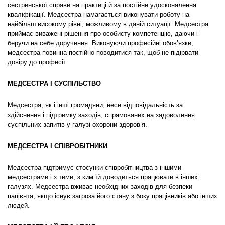
сестринської справи на практиці й за постійне удосконалення
кваліфікації. Медсестра намагається виконувати роботу на
найбільш високому рівні, можливому в даній ситуації. Медсестра
приймає виважені рішення про особисту компетенцію, даючи і
беручи на себе доручення. Виконуючи професійні обов’язки,
медсестра повинна постійно поводитися так, щоб не підірвати
довіру до професії.
МЕДСЕСТРА І СУСПІЛЬСТВО
Медсестра, як і інші громадяни, несе відповідальність за
здійснення і підтримку заходів, спрямованих на задоволення
суспільних запитів у галузі охорони здоров’я.
МЕДСЕСТРА І СПІВРОБІТНИКИ
Медсестра підтримує стосунки співробітництва з іншими
медсестрами і з тими, з ким їй доводиться працювати в інших
галузях. Медсестра вживає необхідних заходів для безпеки
пацієнта, якщо існує загроза його стану з боку працівників або інших
людей.