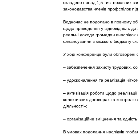
складено понад 1,5 тис. позовних за
законодавства членів профспілок підп
Водночас не подолано в повному обся
щодо приведення у відповідність до 
реальні доходи громадян внаслідок 
фінансування з міського бюджету ско
У ході конференції були обговорені 
– забезпечення захисту трудових, со
– удосконалення та реалізація чітко
– активізація роботи щодо реалізаці
колективних договорах та контролю з
діяльності»;
– організаційне зміцнення та єдність
В умовах подолання наслідків глобал