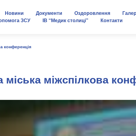
Новини
Документи
Оздоровлення
Гале
опомога ЗСУ
ІВ “Медик столиці”
Контакти
ва конференція
а міська міжспілкова кон