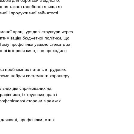
обів для боротьби з бідністю,
ання такого ганебного явища як
ної і продуктивної зайнятості
аної праці, урядові структури через
оптимізацію бюджетної політики, що
 Тому профспілки уважно стежать за
нні інтереси киян, і не проходило
зка проблемних питань в трудових
блеми набули системного характеру.
пальних дій спрямованих на
цівників, їх трудових прав і
 профспілкової сторони в рамках
дливості, профспілки готові