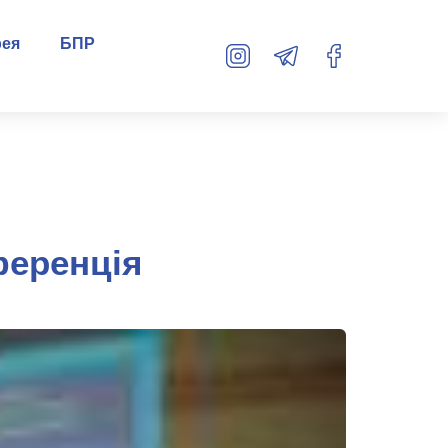
рея
БПР
ференція