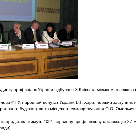
Будинку профспілок України відбулася Х Київська міська міжспілков
олова ФПУ, народний депутат України В.Г. Хара, перший заступник 
ержавного будівництва та місцевого самоврядування О.О. Омельчен
які представлятимуть 4081 первинну профспілкову організацію 27-ми
ради).