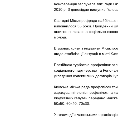
Конференція заслухала звіт Ради Об’
2010 р. З доповіддю виступив Голо
Сьогодні Міськпрофрада найбільше гр
виповнилося 35 років. Пройдений шля
активно впливає на соціально-економ
молоді.
В умовах кризи з ініціативи Міськп
щодо стабілізації ситуації в місті К
Постійною турботою профспілок зали
соціального партнерства та Регіона
укладення колективних договорів і уг
Київська міська рада профспілок тр
зарахуванні членів профспілок на кв
бюджетних галузей передано майже 
50х50, 60х40, 70х30.
У взаємодії з членськими організац