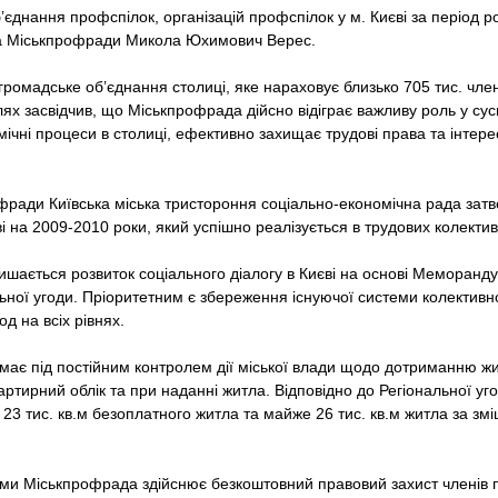
єднання профспілок, організацій профспілок у м. Києві за період ро
ва Міськпрофради Микола Юхимович Верес.
омадське об’єднання столиці, яке нараховує близько 705 тис. члені
х засвідчив, що Міськпрофрада дійсно відіграє важливу роль у сусп
ічні процеси в столиці, ефективно захищає трудові права та інтере
рофради Київська міська тристороння соціально-економічна рада зат
иєві на 2009-2010 роки, який успішно реалізується в трудових колектив
шається розвиток соціального діалогу в Києві на основі Меморанд
льної угоди. Пріоритетним є збереження існуючої системи колектив
од на всіх рівнях.
имає під постійним контролем дії міської влади щодо дотриманню ж
артирний облік та при наданні житла. Відповідно до Регіональної уг
23 тис. кв.м безоплатного житла та майже 26 тис. кв.м житла за 
іями Міськпрофрада здійснює безкоштовний правовий захист членів п