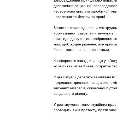
запровадження принципово нових під
досягнення соціальної справедливос
несвоєчасна виплата заробітної плат
населення та безпечної праці.
Загострюються відносини між трудом
нормативно-правові акти звужують пр
призведе до суттєвого погіршення с
тим, щоб жодне рішення, яке приймає
без погодження з профспілками.
Конференція засвідчила, що у зв’яз
колективах міста Києва, потребує т
У цій ситуації делегати закликали вс
подолання кризових явищ в економіці
законних інтересів, соціальної підтр
соціального діалогу.
У разі звуження конституційних прав
проводити акції протесту, брати уча