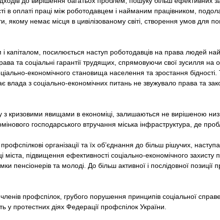
ходів до вирішення багатьох проблем, пошуку більш ефективних зас
ті в оплаті праці між роботодавцем і найманим працівником, подол
и, якому немає місця в цивілізованому світі, створення умов для пов
 і капіталом, посилюється наступ роботодавців на права людей найм
ава та соціальні гарантії трудящих, спрямовуючи свої зусилля на 
оціально-економічного становища населення та зростання бідності.
 влада з соціально-економічних питань не звужувало права та зако
ку з кризовими явищами в економіці, залишаються не вирішеною ни
ермінового господарського втручання міська інфраструктура, де про
і профспілкові організації та їх об’єднання до більш рішучих, насту
 міста, підвищення ефективності соціально-економічного захисту пра
имки пенсіонерів та молоді. До більш активної і послідовної позиції
 членів профспілок, грубого порушення принципів соціальної справе
сть у протестних діях Федерації профспілок України.