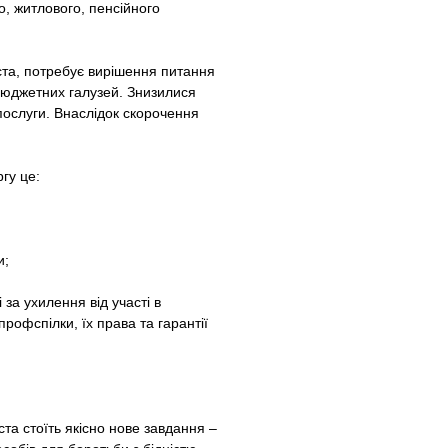
о, житлового, пенсійного
іста, потребує вирішення питання
 бюджетних галузей. Знизилися
послуги. Внаслідок скорочення
гу це:
и;
за ухилення від участі в
рофспілки, їх права та гарантії
та стоїть якісно нове завдання –