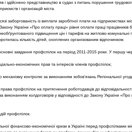
яв і здійснено представництво в судах з питань порушення трудовог
риємств і організацій міста.
зі заборгованість із виплати заробітної плати на підприємствах м
Закону України «Про оплату праці» рівня оплати праці працівників
необґрунтованого підвищення цін і тарифів на житлово-комунальні 
ротилась кількість дітей, охоплених організованим відпочинком.
основні завдання профспілок на період 2011-2015 роки. У першу чер
ціально-економічних прав та інтересів членів профспілок;
го механізму контролю за виконанням зобов’язань Регіональної угод
ї права профспілок на притягнення роботодавців до відповідальності 
а виконанням колдоговорів у відповідності до Закону України «Про п
 дій профспілок.
ьної фінансово-економічної кризи в Україні перед профспілками міс