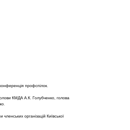
а конференція профспілок.
голови КМДА А.К. Голубченко, голова
ко.
 членських організацій Київської