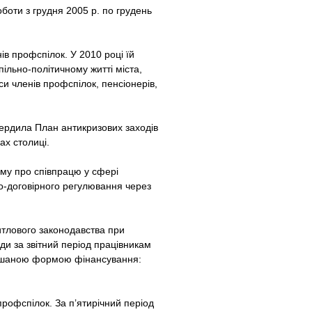
боти з грудня 2005 р. по грудень
в профспілок. У 2010 році їй
ільно-політичному житті міста,
си членів профспілок, пенсіонерів,
вердила План антикризових заходів
ах столиці.
уму про співпрацю у сфері
но-договірного регулювання через
итлового законодавства при
оди за звітний період працівникам
змішаною формою фінансування:
рофспілок. За п’ятирічний період