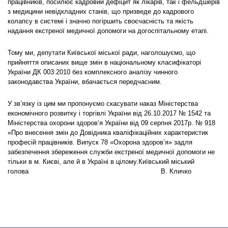
працівників, посилює кадровий дефіцит як лікарів, так і фельдшерів
з медицини невідкладних станів, що призведе до кадрового
колапсу в системі і значно погіршить своєчасність та якість
надання екстреної медичної допомоги на догоспітальному етапі.
Тому ми, депутати Київської міської ради, наголошуємо, що
прийняття описаних вище змін в національному класифікаторі
України ДК 003:2010 без комплексного аналізу чинного
законодавства України, вбачається передчасним.
У зв’язку із цим ми пропонуємо скасувати наказ Міністерства
економічного розвитку і торгівлі України від 26.10.2017 № 1542 та
Міністерства охорони здоров’я України від 09 серпня 2017р. № 918
«Про внесення змін до Довідника кваліфікаційних характеристик
професій працівників. Випуск 78 «Охорона здоров’я» задля
забезпечення збереження служби екстреної медичної допомоги не
тільки в м. Києві, але й в Україні в цілому.Київський міський
голова В. Кличко