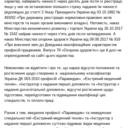
характер, набирають чинності через десять днів після їх реєстрації,
якщо у них не встановлено пізнішого строку надання їм чинності
(відповідно до статті 3 Указу Президента України від 03.10.1992 №
493/92 «Про державну реєстрацію нормативно-правових актів
міністерств та інших органів виконавчої влади»). Натомість, наказ
Міністерства економічного розвитку і торгівлі України від 26.10.2017
№ 1542 набрав чинності через п’ять днів після затвердження. А
наказ Міністерства охорони здоров’я України від 09.08.2017 № 918
«Про внесення змін до Довідника кваліфікаційних характеристик
професій працівників. Випуск 78 «Охорона здоров’я»» ще й досі не
оприлюднений на сайті цього відомства.
Неможливо не відмітити і про те, що наразі відсутні положення та
роз’яснення щодо створених в національному класифікаторі
України ДК 003:2010 професій «Парамедик», «Екстрений медичний
технік», «Інструктор з надання першої допомоги» та «Інструктор з
надання догоспітальної допомоги», відсутні роз’яснення щодо
підготовки, перепідготовки та підвищення кваліфікації цих
спеціалістів, їх оплати праці.
Разом з тим, введення професії «Парамедик» та немедичних
спеціальностей «Екстрений медичний технік» та «Інструктор з
надання першої допомоги» суттєво підриває імідж медичних