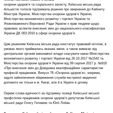
охорони здоров’я та соціального захисту, Київська міська рада
більшістю голосів підтримала рішення про звернення до Кабінету
Міністрів України, Міністерства охорони здоров’я України,
Міністерства економічного розвитку і торгівлі України та
Уповноваженого Верховної Ради України з прав людини щодо
правових аспектів внесення змін до національного класифікатора
України ДК 003:2010 в сфері охорони здоров’я.
Цим рішенням Київська міська рада констатує правовий нігілізм, в
умовах якого приймались вказані зміни, а також вимагає від
центральних органів виконавчої влади скасувати наказ Міністерства
економічного розвитку і торгівлі України від 26.10.2017 №1542 та
Міністерства охорони здоров’я України від 09 серпня 2017 р. №918
«Про внесення змін до Довідника кваліфікаційних характеристик
професій працівників. Випуск 78 «Охорона здоров’я», зокрема,
задля забезпечення збереження служби екстреної медичної
допомоги не тільки в м. Києві, але й в Україні в цілому.
Окремі слова вдячності за підтримку позиції Київської міської
профспілки працівників охорони здоров’я депутатам Київської
міської ради Олегу Гелевею та Юлії Лобан.