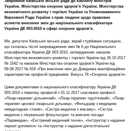
Звернення Київської міської ради до Кабінету Міністрів
України,
Міністерства охорони здоров’я України, Міністерства
економічного розвитку і торгівлі України та Уповноваженого
Верховної Ради України
з прав людини щодо правових
аспектів внесення змін до національного класифікатора
України ДК 003:2010 в сфері охорони здоров’я.
Ми, депутати Київської міської ради, вкрай стурбовані ситуацією,
що склалась після запровадження змін № 6 до Національного
класифікатора України ДК 003:2010, затверджених наказом
Міністерства економічного розвитку і торгівлі України від 26.10.2017
№ 1542 та наказом Міністерства охорони здоров’я України від
09.08.2017 № 918 «Про внесення змін до Довідника кваліфікаційних
характеристик професій працівників. Випуск 78 «Охорона здоров’я».
Цими документами із національного класифікатору України ДК
003:2010 з переліку професій з 01.11.2017 скасовано професії:
«Лікар-терапевт дільничний», «Лікар-терапевт підлітковий», «Лікар-
терапевт цехової лікарської дільниці», «Фельдшер з медицини
невідкладних станів», «Сестра медична з масажу», «Сестра
медична з лікувальної фізкультури» та внесено посади
«Парамедик», «Екстрений медичний технік», «Інструктор з надання
першої допомоги» та «Інструктор з надання догоспітальної