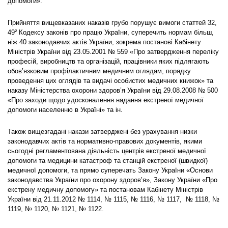
допомоги».
Прийняття вищевказаних наказів грубо порушує вимоги статтей 32,
49² Кодексу законів про працю України, суперечить нормам більш,
ніж 40 законодавчих актів України, зокрема постанові Кабінету
Міністрів України від 23.05.2001 № 559 «Про затвердження переліку
професій, виробництв та організацій, працівники яких підлягають
обов’язковим профілактичним медичним оглядам, порядку
проведення цих оглядів та видачі особистих медичних книжок» та
наказу Міністерства охорони здоров’я України від 29.08.2008 № 500
«Про заходи щодо удосконалення надання екстреної медичної
допомоги населенню в Україні» та ін.
Також вищезгадані накази затверджені без урахування низки
законодавчих актів та нормативно-правових документів, якими
сьогодні регламентована діяльність центрів екстреної медичної
допомоги та медицини катастроф та станцій екстреної (швидкої)
медичної допомоги, та прямо суперечать Закону України «Основи
законодавства України про охорону здоров’я», Закону України «Про
екстрену медичну допомогу» та постановам Кабінету Міністрів
України від 21.11.2012 № 1114, № 1115, № 1116, № 1117, № 1118, №
1119, № 1120, № 1121, № 1122.