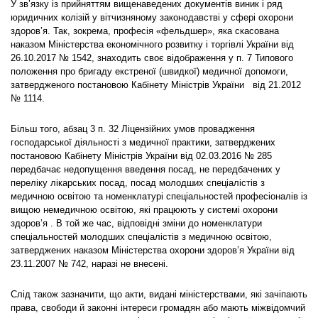
У зв’язку із прийняттям вищенаведених документів виник і ряд
юридичних колізій у вітчизняному законодавстві у сфері охорони
здоров’я. Так, зокрема, професія «фельдшер», яка скасована
наказом Міністерства економічного розвитку і торгівлі України від
26.10.2017 № 1542, знаходить своє відображення у п. 7 Типового
положення про бригаду екстреної (швидкої) медичної допомоги,
затвердженого постановою Кабінету Міністрів України від 21.2012
№ 1114.
Більш того, абзац 3 п. 32 Ліцензійних умов провадження
господарської діяльності з медичної практики, затверджених
постановою Кабінету Міністрів України від 02.03.2016 № 285
передбачає недопущення введення посад, не передбачених у
переліку лікарських посад, посад молодших спеціалістів з
медичною освітою та номенклатурі спеціальностей професіоналів із
вищою немедичною освітою, які працюють у системі охорони
здоров’я . В той же час, відповідні зміни до номенклатури
спеціальностей молодших спеціалістів з медичною освітою,
затверджених наказом Міністерства охорони здоров’я України від
23.11.2007 № 742, наразі не внесені.
Слід також зазначити, що акти, видані міністерствами, які зачіпають
права, свободи й законні інтереси громадян або мають міжвідомчий