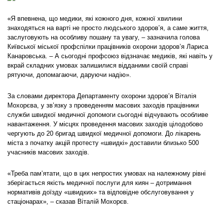
«Я впевнена, що медики, які кожного дня, кожної хвилини
знаходяться на варті не просто людського здоров’я, а саме життя,
заслуговують на особливу пошану та увагу, – зазначила голова
Київської міської профспілки працівників охорони здоров’я Лариса
Канаровська. – А сьогодні профсоюз відзначає медиків, які навіть у
вкрай складних умовах залишилися відданими своїй справі
рятуючи, допомагаючи, даруючи надію».
За словами директора Департаменту охорони здоров’я Віталія
Мохорєва, у зв’язку з проведенням масових заходів працівники
служби швидкої медичної допомоги сьогодні відчувають особливе
навантаження. У місцях проведення масових заходів цілодобово
чергують до 20 бригад швидкої медичної допомоги. До лікарень
міста з початку акцій протесту «швидкі» доставили близько 500
учасників масових заходів.
«Треба пам’ятати, що в цих непростих умовах на належному рівні
зберігається якість медичної послуги для киян – дотримання
нормативів доїзду «швидких» та відповідне обслуговування у
стаціонарах», – сказав Віталій Мохорєв.