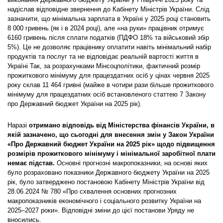
надіслав відповідне звернення до Кабінету Міністрів України. Слід
зазначити, що мінімальна зарплата в Україні у 2025 році становить
8 000 гривень (як і в 2024 році), але «на руки» працівник отримує
6160 гривень після сплати податків (ПДФО 18% та військовий збір
5%). Це не дозволяє працівнику оплатити навіть мінімальний набір
продуктів та послуг та не відповідає реальній вартості життя в
Україні Так, за розрахунками Мінсоцполітики, фактичний розмір
прожиткового мінімуму для працездатних осіб у цінах червня 2025
року склав 11 464 гривні (майже в чотири рази більше прожиткового
мінімуму для працездатних осіб встановленого статтею 7 Закону
про Державний бюджет України на 2025 рік).
Наразі
отримано відповідь від Міністерства фінансів України, в
якій зазначено, що сьогодні для внесення змін у Закон України
«Про Державний бюджет України на 2025 рік» щодо підвищення
розмірів прожиткового мінімуму і мінімальної заробітної плати
немає підстав.
Основні прогнозні макропоказники, на основі яких
було розраховано показники Державного бюджету України на 2025
рік, було затверджено постановою Кабінету Міністрів України від
28.06.2024 № 780 «Про схвалення основних прогнозних
макропоказників економічного і соціального розвитку України на
2025–2027 роки». Відповідні зміни до цієї постанови Уряду не
вносились.