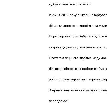
відбуватиметься поетапно
Із січня 2017 року в Україні старту
фінансування первинної ланки меди
Перетворення, які відбуватимуться в
запроваджуватимуться разом з інфор
Протягом першого півріччя медична
більшість підготовчої роботи відбув
регіональних управлінь охорони здор
Зокрема, підготовка галузі до впров
передбачає: