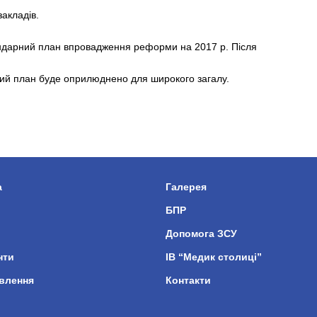
закладів.
ендарний план впровадження реформи на 2017 р. Після
ий план буде оприлюднено для широкого загалу.
а
Галерея
БПР
Допомога ЗСУ
нти
ІВ “Медик столиці”
влення
Контакти