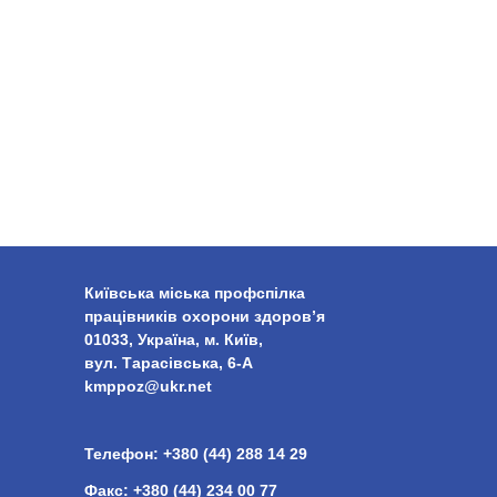
Київська міська профспілка
працівників охорони здоров’я
01033, Україна, м. Київ,
вул. Тарасівська, 6-А
kmppoz@ukr.net
Телефон:
+380 (44) 288 14 29
Факс:
+380 (44) 234 00 77