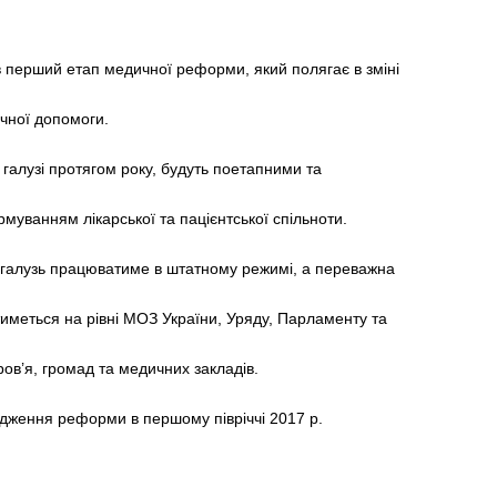
вав перший етап медичної реформи, який полягає в зміні
чної допомоги.
 галузі протягом року, будуть поетапними та
муванням лікарської та пацієнтської спільноти.
 галузь працюватиме в штатному режимі, а переважна
атиметься на рівні МОЗ України, Уряду, Парламенту та
ов’я, громад та медичних закладів.
адження реформи в першому півріччі 2017 р.