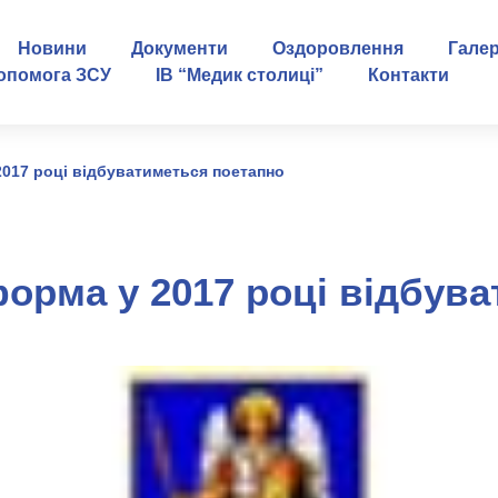
Новини
Документи
Оздоровлення
Гале
опомога ЗСУ
ІВ “Медик столиці”
Контакти
017 році відбуватиметься поетапно
орма у 2017 році відбува