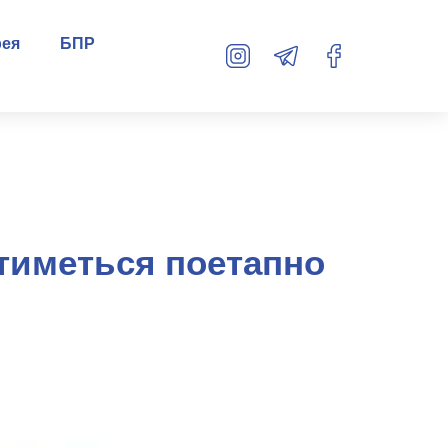
рея
БПР
тиметься поетапно