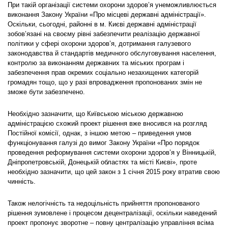
При такій організації системи охорони здоров’я унеможливлюється
виконання Закону України «Про місцеві державні адміністрації».
Оскільки, сьогодні, районні в м. Києві державні адміністрації
зобов’язані на своєму рівні забезпечити реалізацію державної
політики у сфері охорони здоров’я, дотримання галузевого
законодавства й стандартів медичного обслуговування населення,
контролю за виконанням державних та міських програм і
забезпечення прав окремих соціально незахищених категорій
громадян тощо, що у разі впровадження пропонованих змін не
зможе бути забезпечено.
Необхідно зазначити, що Київською міською державною
адміністрацією схожий проект рішення вже вносився на розгляд
Постійної комісії, однак, з іншою метою – приведення умов
функціонування галузі до вимог Закону України «Про порядок
проведення реформування системи охорони здоров’я у Вінницькій,
Дніпропетровській, Донецькій областях та місті Києві», проте
необхідно зазначити, що цей закон з 1 січня 2015 року втратив свою
чинність.
Також нелогічність та недоцільність прийняття пропонованого
рішення зумовлене і процесом децентралізації, оскільки наведений
проект пропонує зворотне – повну централізацію управління всіма