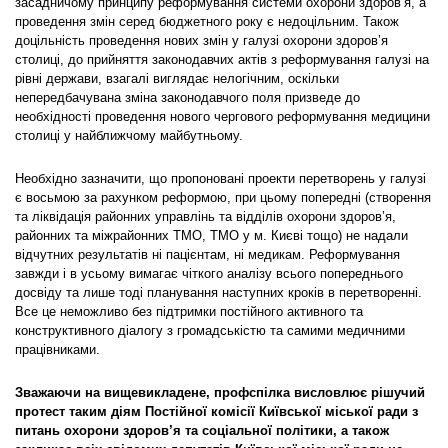
засадничому принципу реформування системи охорони здоров’я, а
проведення змін серед бюджетного року є недоцільним. Також
доцільність проведення нових змін у галузі охорони здоров’я
столиці, до прийняття законодавчих актів з реформування галузі на
рівні держави, взагалі виглядає нелогічним, оскільки
непередбачувана зміна законодавчого поля призведе до
необхідності проведення нового чергового реформування медицини
столиці у найближчому майбутньому.
Необхідно зазначити, що пропоновані проекти перетворень у галузі
є восьмою за рахунком реформою, при цьому попередні (створення
та ліквідація районних управлінь та відділів охорони здоров’я,
районних та міжрайонних ТМО, ТМО у м. Києві тощо) не надали
відчутних результатів ні пацієнтам, ні медикам. Реформування
завжди і в усьому вимагає чіткого аналізу всього попереднього
досвіду та лише тоді планування наступних кроків в перетворенні.
Все це неможливо без підтримки постійного активного та
конструктивного діалогу з громадськістю та самими медичними
працівниками.
Зважаючи на вищевикладене, профспілка висловлює рішучий
протест таким діям Постійної комісії Київської міської ради з
питань охорони здоров’я та соціальної політики, а також