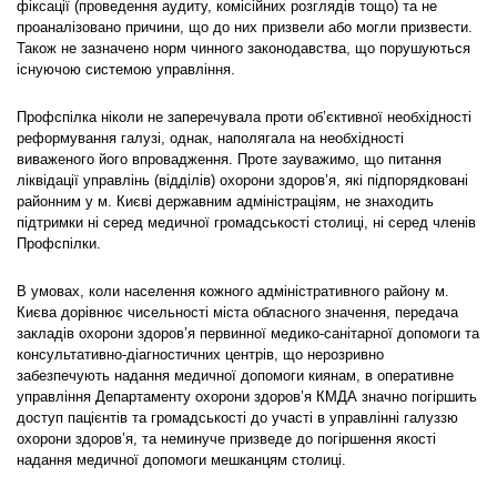
фіксації (проведення аудиту, комісійних розглядів тощо) та не
проаналізовано причини, що до них призвели або могли призвести.
Також не зазначено норм чинного законодавства, що порушуються
існуючою системою управління.
Профспілка ніколи не заперечувала проти об’єктивної необхідності
реформування галузі, однак, наполягала на необхідності
виваженого його впровадження. Проте зауважимо, що питання
ліквідації управлінь (відділів) охорони здоров’я, які підпорядковані
районним у м. Києві державним адміністраціям, не знаходить
підтримки ні серед медичної громадськості столиці, ні серед членів
Профспілки.
В умовах, коли населення кожного адміністративного району м.
Києва дорівнює чисельності міста обласного значення, передача
закладів охорони здоров’я первинної медико-санітарної допомоги та
консультативно-діагностичних центрів, що нерозривно
забезпечують надання медичної допомоги киянам, в оперативне
управління Департаменту охорони здоров’я КМДА значно погіршить
доступ пацієнтів та громадськості до участі в управлінні галуззю
охорони здоров’я, та неминуче призведе до погіршення якості
надання медичної допомоги мешканцям столиці.