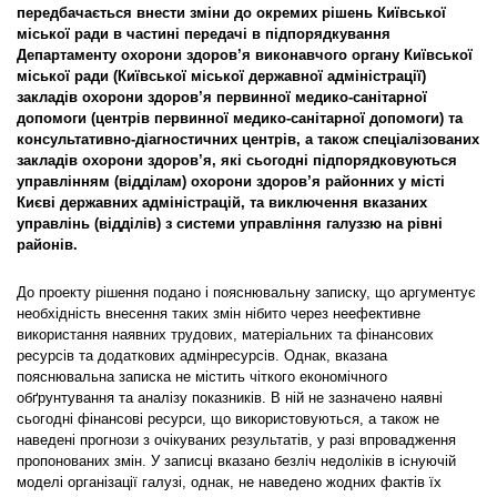
передбачається внести зміни до окремих рішень Київської
міської ради в частині передачі в підпорядкування
Департаменту охорони здоров’я виконавчого органу Київської
міської ради (Київської міської державної адміністрації)
закладів охорони здоров’я первинної медико-санітарної
допомоги (центрів первинної медико-санітарної допомоги) та
консультативно-діагностичних центрів, а також спеціалізованих
закладів охорони здоров’я, які сьогодні підпорядковуються
управлінням (відділам) охорони здоров’я районних у місті
Києві державних адміністрацій, та виключення вказаних
управлінь (відділів) з системи управління галуззю на рівні
районів.
До проекту рішення подано і пояснювальну записку, що аргументує
необхідність внесення таких змін нібито через неефективне
використання наявних трудових, матеріальних та фінансових
ресурсів та додаткових адмінресурсів. Однак, вказана
пояснювальна записка не містить чіткого економічного
обґрунтування та аналізу показників. В ній не зазначено наявні
сьогодні фінансові ресурси, що використовуються, а також не
наведені прогнози з очікуваних результатів, у разі впровадження
пропонованих змін. У записці вказано безліч недоліків в існуючій
моделі організації галузі, однак, не наведено жодних фактів їх