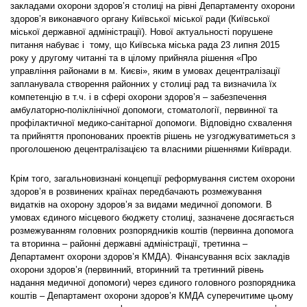
закладами охорони здоров’я столиці на рівні Департаменту охорони
здоров’я виконавчого органу Київської міської ради (Київської
міської державної адміністрації). Нової актуальності порушене
питання набуває і тому, що Київська міська рада 23 липня 2015
року у другому читанні та в цілому прийняла рішення «Про
управління районами в м. Києві», яким в умовах децентралізації
запланувала створення районних у столиці рад та визначила їх
компетенцію в т.ч. і в сфері охорони здоров’я – забезпечення
амбулаторно-поліклінічної допомоги, стоматології, первинної та
профілактичної медико-санітарної допомоги. Відповідно схвалення
та прийняття пропонованих проектів рішень не узгоджуватиметься з
проголошеною децентралізацією та власними рішеннями Київради.
Крім того, загальновизнані концепції реформування систем охорони
здоров’я в розвинених країнах передбачають розмежування
видатків на охорону здоров’я за видами медичної допомоги. В
умовах єдиного місцевого бюджету столиці, зазначене досягається
розмежуванням головних розпорядників коштів (первинна допомога
та вторинна – районні державні адміністрації, третинна –
Департамент охорони здоров’я КМДА). Фінансування всіх закладів
охорони здоров’я (первинний, вторинний та третинний рівень
надання медичної допомоги) через єдиного головного розпорядника
коштів – Департамент охорони здоров’я КМДА суперечитиме цьому