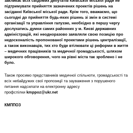
закликає всіх свідомих депутатів Київської міської ради не
підтримувати прийняття зазначених проектів рішень на
засіданні Київської міської ради. Крім того, вважаємо, що
сьогодні до прийняття будь-яких рішень зі змін в системі
організації та управління галуззю, необхідно в першу чергу
дослухатись думки самих районних у м. Києві державних
адміністрацій, які неодноразово заявляли свою позицію про
недосконалість пропонованої проектами рішень централізації,
а також виконавців, тих хто буде втілювати ці реформи в життя
– медичних працівників та медичної громадськості, шляхом
широкого обговорення, чого на рівні міста так зроблено і не
було.
Також просимо представників медичної спільноти, громадськості та
всіх небайдужих свої пропозиції та зауваження з порушеного
питання надсилати на електронну адресу
профспілки
kmppoz@ukr.net
КМППОЗ