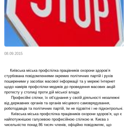
08.09.2015
Київська міська профспілка працівників охорони здоров’я
стурбована повідомленнями окремих політичних партій і рухів
поширеними у засобах масової інформації та у мережі Інтернет
щодо намірів профспілки медиків до проведення масових акцій
протесту у столиці проти дій міської влади.
Професійні спілки, їх об’єднання у своїй діяльності незалежні
від державних органів та органів місцевого самоврядування,
роботодавців та політичних партій, їм не підзвітні і не підконтрольні.
Київська міська профспілка працівників охорони здоров’я, що є
найпотужнішою галузевою професійною спілкою м. Києва з
чисельністю понад 86 тисяч членів, офіційно повідомляє, що