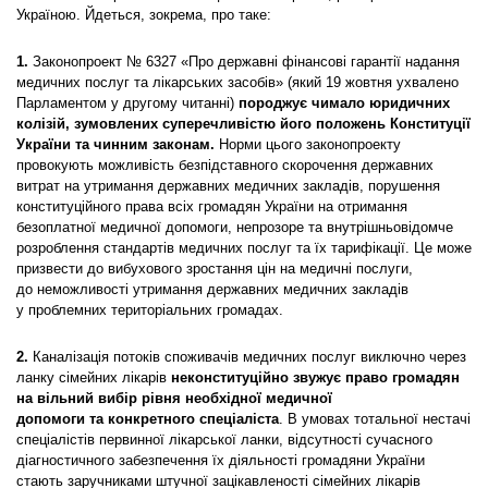
Україною. Йдеться, зокрема, про таке:
1.
Законопроект № 6327 «Про державні фінансові гарантії надання
медичних послуг та лікарських засобів» (який 19 жовтня ухвалено
Парламентом у другому читанні)
породжує чимало юридичних
колізій
, зумовлених суперечливістю його положень Конституції
України та чинним законам.
Норми цього законопроекту
провокують можливість безпідставного скорочення державних
витрат на утримання державних медичних закладів, порушення
конституційного права всіх громадян України на отримання
безоплатної медичної допомоги, непрозоре та внутрішньовідомче
розроб­лення стандартів медичних послуг та їх тарифікації. Це може
призвести до вибухового зростання цін на медичні послуги,
до неможливості утримання державних медичних закладів
у проблемних територіальних громадах.
2.
Каналізація потоків споживачів медичних послуг виключно через
ланку сімейних лікарів
неконституційно звужує право громадян
на вільний вибір рівня необхідної медичної
допомоги
та конкретного спеціаліста
. В умовах тотальної нестачі
спеціалістів первинної лікарської ланки, відсутності сучасного
діагностичного забезпечення їх діяльності громадяни України
стають заручниками штучної зацікавленості сімейних лікарів