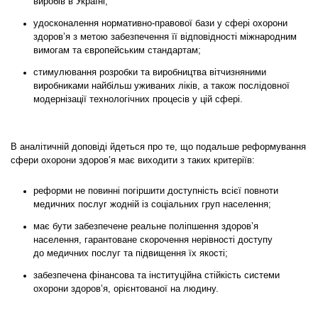
виробів в Україні;
удосконалення нормативно-правової бази у сфері охорони
здоров’я з метою забезпечення її відповідності міжнародним
вимогам та європейським стандартам;
стимулювання розробки та виробництва віт­чизняними
виробниками найбільш уживаних ліків, а також послідовної
модернізації технологічних процесів у цій сфері.
В аналітичній доповіді йдеться про те, що подальше реформування
сфери охорони здоров’я має виходити з таких критеріїв:
реформи не повинні погіршити доступність всієї повноти
медичних послуг жодній із соціальних груп населення;
має бути забезпечене реальне поліпшення здоров’я
населення, гарантоване скорочення нерівності доступу
до медичних послуг та підвищення їх якості;
забезпечена фінансова та інституційна стійкість системи
охорони здоров’я, орієнтованої на людину.