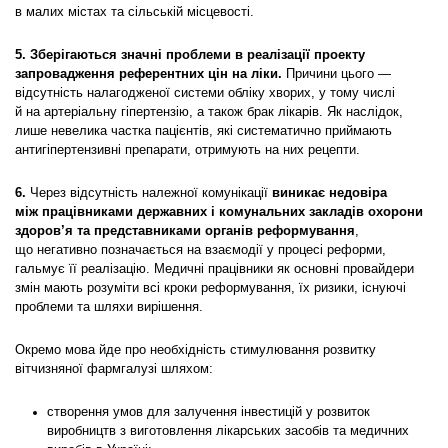
в малих містах та сільській місцевості.
5.
Зберігаються значні проблеми в реалізації проекту
запровадження референтних цін на ліки.
Причини цього —
відсутність налагодженої системи обліку хворих, у тому числі
й на артеріальну гіпертензію, а також брак лікарів. Як наслідок,
лише невелика частка пацієнтів, які систематично приймають
антигіпертензивні препарати, отримують на них рецепти.
6.
Через відсутність належної комунікації
виникає недовіра
між працівниками державних і комунальних закладів охорони
здоров’я та представниками органів реформування
,
що негативно позначається на взаємодії у процесі реформи,
гальмує її реалізацію. Медичні працівники як основні провайдери
змін мають розуміти всі кроки реформування, їх ризики, існуючі
проблеми та шляхи вирішення.
Окремо мова йде про необхідність стимулювання розвитку
вітчизняної фармгалузі шляхом:
створення умов для залучення інвестицій у розвиток
виробництв з виготовлення лікарських засобів та медичних