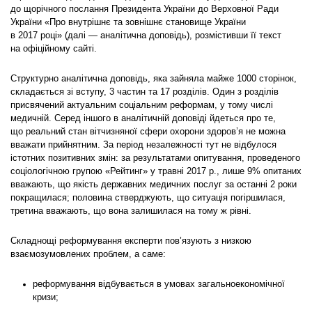
до щорічного послання Президента України до Верховної Ради
України «Про внутрішнє та зовнішнє становище України
в 2017 році» (далі — аналітична доповідь), розмістивши її текст
на офіційному сайті.
Структурно аналітична доповідь, яка зайняла майже 1000 сторінок,
складається зі вступу, 3 частин та 17 розділів. Один з розділів
присвячений актуальним соціальним реформам, у тому числі
медичній. Серед іншого в аналітичній доповіді йдеться про те,
що реальний стан вітчизняної сфери охорони здоров’я не можна
вважати прийнятним. За період незалежності тут не відбулося
істотних позитивних змін: за результатами опитування, проведеного
соціологічною групою «Рейтинг» у травні 2017 р., лише 9% опитаних
вважають, що якість державних медичних послуг за останні 2 роки
покращилася; половина стверджують, що ситуація погіршилася,
третина вважають, що вона залишилася на тому ж рівні.
Складнощі реформування експерти пов’язують з низкою
взаємозумовлених проблем, а саме:
реформування відбувається в умовах загальноекономічної
кризи;