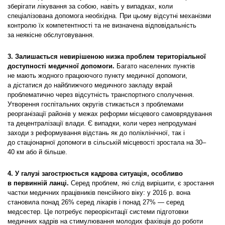
зберігати лікування за собою, навіть у випадках, коли
спеціалізована допомога необхідна. При цьому відсутні механізми
контролю їх компетентності та не визначена відповідальність
за неякісне обслуговування.
3.
Залишається невирішеною низка проблем територіальної
доступності медичної допомоги.
Багато населених пунктів
не мають жодного працюючого пункту медичної допомоги,
а дістатися до найближчого медичного закладу вкрай
проблематично через відсутність транспортного сполучення.
Утворення госпітальних округів стикається з проблемами
реорганізації районів у межах реформи місцевого самоврядування
та децентралізації влади. Є випадки, коли через непродумані
заходи з реформування відстань як до поліклінічної, так і
до стаціонарної допомоги в сільській місцевості зростала на 30–
40 км або й більше.
4.
У галузі загострюється кадрова ситуація, особливо
в первинній ланці.
Серед проблем, які слід вирішити, є зростання
частки медичних працівників пенсійного віку: у 2016 р. вона
становила понад 26% серед лікарів і понад 27% — серед
медсестер. Це потребує переорієнтації системи підготовки
медичних кадрів на стимулювання молодих фахівців до роботи