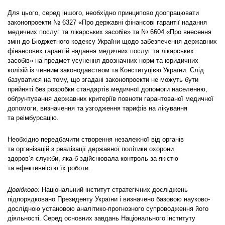
Для цього, серед іншого, необхідно принципово доопрацювати
законопроекти № 6327 «Про державні фінансові гарантії надання
медичних послуг та лікарських засобів» та № 6604 «Про внесення
змін до Бюджетного кодексу України щодо забезпечення державних
фінансових гарантій надання медичних послуг та лікарських
засобів» на предмет усунення двозначних норм та юридичних
колізій із чинним законодавством та Конституцією України. Слід
базуватися на тому, що згадані законопроекти не можуть бути
прийняті без розробки стандартів медичної допомоги населенню,
обґрунтування державних критеріїв повноти гарантованої медичної
допомоги, визначення та узгодження тарифів на лікування
та реімбурсацію.
Необхідно передбачити створення незалежної від органів
та організацій з реалізації державної політики охорони
здоров’я служби, яка б здійснювала контроль за якістю
та ефективністю їх роботи.
Довідково:
Національний інститут стратегічних досліджень
підпорядковано Президенту України і визначено базовою науково-
дослідною установою аналітико-прогнозного супроводження його
діяльності. Серед основних завдань Національного інституту