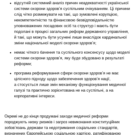
відсутній системний аналіз причин неадекватності української
системи охорони здоров’я суспільним очікуванням. Ці причини
слід чітко розмежувати на такі, що зумовлені корупцією,
некомпетентністю та фінансовою безвідповідальністю
уповноважених посадових осіб та структур і мають бути
подолані в процесі загальних реформ державного управління,
й такі, що можуть бути усунені лише внаслідок кардинальної
зміни національної моделі охорони здоров’я;
немає чіткого бачення та суспільного консенсусу щодо моделі
системи охорони здоров’я, яку буде збудовано в результаті
реформи;
програма реформування сфери охорони здоров’я не має
цілісного підходу щодо забезпечення здоров’я нації,
а стосується лише змін механізму функціонування медичної
галузі та практично зорієнтована не на суспільні, а на
корпоративні інтереси.
Окремі не до кінця продумані заходи медичної реформи
породжують низку ризиків і загроз невиконання конституційних
зобов’язань держави та недотримання соціальних стандартів,
визначених Європейською соціальною хартією, ратифікованою