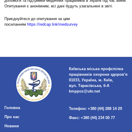
допомоги та підтримки медичних працівників в Україні під час війни.
Опитування є анонімним, всі дані будуть узагальнені в звіті.
Приєднуйтеся до опитування за цим
посиланням
https://redcap.link/medsurvey
Київська міська профспілка
працівників охорони здоров’я
01033, Україна, м. Київ,
вул. Тарасівська, 6-А
kmppoz@ukr.net
Головна
Телефон:
+380 (44) 288 14 29
Про нас
Факс:
+380 (44) 234 00 77
Новини