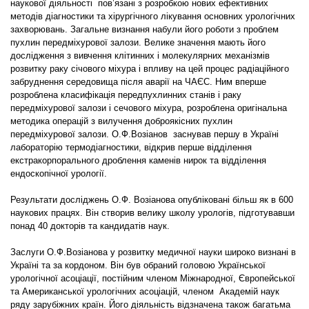
наукової діяльності пов’язані з розробкою нових ефективних
методів діагностики та хірургічного лікування основних урологічних
захворювань. Загальне визнання набули його роботи з проблем
пухлин передміхурової залози. Велике значення мають його
дослідження з вивчення клітинних і молекулярних механізмів
розвитку раку січового міхура і впливу на цей процес радіаційного
забруднення середовища після аварії на ЧАЄС. Ним вперше
розроблена класифікація передпухлинних станів і раку
передміхурової залози і сечового міхура, розроблена оригінальна
методика операцій з вилучення доброякісних пухлин
передміхурової залози. О.Ф.Возіанов заснував першу в Україні
лабораторію термодіагностики, відкрив перше відділення
екстракорпорального дроблення каменів нирок та відділення
ендоскопічної урології.
Результати досліджень О.Ф. Возіанова опубліковані більш як в 600
наукових працях. Він створив велику школу урологів, підготувавши
понад 40 докторів та кандидатів наук.
Заслуги О.Ф.Возіанова у розвитку медичної науки широко визнані в
Україні та за кордоном. Він був обраний головою Української
урологічної асоціації, постійним членом Міжнародної, Європейської
та Американської урологічних асоціацій, членом Академій наук
ряду зарубіжних країн. Його діяльність відзначена також багатьма