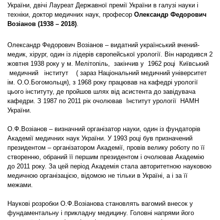
України, двічі Лауреат Державної премії України в галузі науки і
техніки, доктор медичних наук, професор
Олександр Федорович
Возіанов (1938 – 2018)
.
Олександр Федорович Возіанов – видатний український вчений-
медик, хірург, один із лідерів європейської урології. Він народився 2
жовтня 1938 року у м. Мелітопіль, закінчив у 1962 році Київський
медичний інститут ( зараз Національний медичний університет
ім. О.О.Богомольця), з 1968 року працював на кафедрі урології
цього інституту, де пройшов шлях від асистента до завідувача
кафедри. З 1987 по 2011 рік очолював Інститут урології НАМН
України.
О.Ф.Возіанов – визначний організатор науки, один із фундаторів
Академії медичних наук України. У 1993 році був призначений
президентом – організатором Академії, провів велику роботу по її
створенню, обраний її першим президентом і очолював Академію
до 2011 року. За цей період Академія стала авторитетною науковою
медичною організацією, відомою не тільки в Україні, а і за її
межами.
Наукові розробки О.Ф.Возіанова становлять вагомий внесок у
фундаментальну і прикладну медицину. Головні напрями його