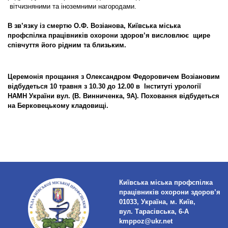
вітчизняними та іноземними нагородами.
В зв’язку із смертю О.Ф. Возіанова, Київська міська
профспілка працівників охорони здоров’я висловлює щире
співчуття його рідним та близьким.
Церемонія прощання з Олександром Федоровичем Возіановим
відбудеться 10 травня з 10.30 до 12.00 в Інституті урології
НАМН України вул. (В. Винниченка, 9А). Поховання відбудеться
на Берковецькому кладовищі.
Київська міська профспілка
працівників охорони здоров’я
01033, Україна, м. Київ,
вул. Тарасівська, 6-А
kmppoz@ukr.net