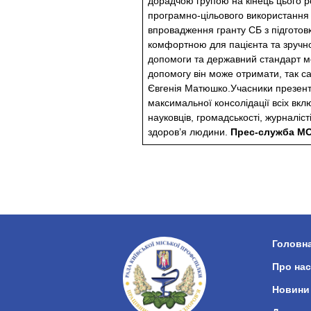
дорадчою групою на кінець цього р
програмно-цільового використання к
впровадження гранту СБ з підготов
комфортною для пацієнта та зручно
допомоги та державний стандарт ме
допомогу він може отримати, так са
Євгенія Матюшко.Учасники презента
максимальної консолідації всіх вкл
науковців, громадськості, журналіст
здоров’я людини.
Прес-служба МО
Головн
Про нас
Новини