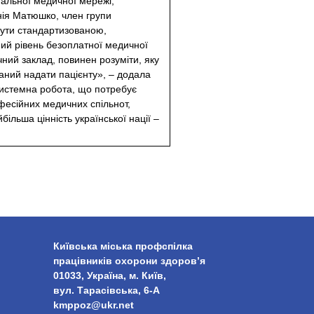
мальної медичної мережі,
енія Матюшко, член групи
бути стандартизованою,
ий рівень безоплатної медичної
ний заклад, повинен розуміти, яку
заний надати пацієнту», – додала
системна робота, що потребує
офесійних медичних спільнот,
більша цінність української нації –
Київська міська профспілка
працівників охорони здоров’я
01033, Україна, м. Київ,
вул. Тарасівська, 6-А
kmppoz@ukr.net