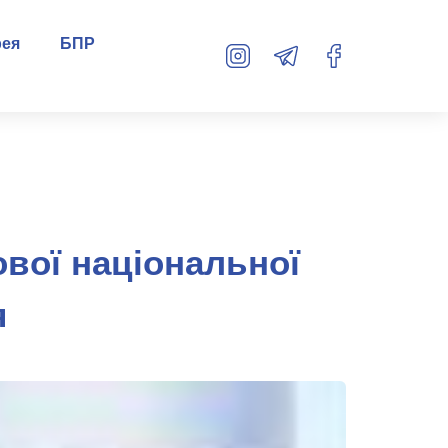
рея
БПР
ової національної
я