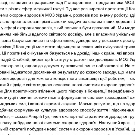
івці, які активно працювали над її створенням – представники МОЗ У
и з різних сфер медичної галузі.Під час розширеної презентації Ко
ми охорони здоров’я МОЗ України, розповів про значну роботу, зд
льно проаналізовані різні аспекти медичних систем інших держав і 
 у сфері охорони здоров’я, який повинен бути врахований. Ми м
анням найбільш вдалого світового досвіду, але з власними унікальн
о вона базується лише на ефективних, доведених у доказових дослі
алізації Концепції має стати підвищення показників очікуваної трива
 Ці позитивні очікування базуються на досвіді інших країн, які впро
ннадій Слабкий, директор Інституту стратегічних досліджень МОЗ У
спектр змін, однак до документу включені лише найважливіші. На ет
ьовані індикатори досягнення результату до кожного заходу, що мати
они здоров’я для кожного конкретного виконавця цієї роботи», – с
акий підхід є світоглядною основою нової системи охорони здоров’я, 
Гук Для практичного втілення цього підходу в Концепції передбачен
інституції повинні включитися в формування системи громадської ох
омадських сил, і кожної окремої людини. Маємо розуміти, що на здо
дбачає формування культури здорового способу життя і підсилення
’я», – сказав Андрій Гук, член експертної стратегічної дорадчої г
яху побудови нової системи охорони здоров’я. Наступний крок – р
ній стратегії побудови нової системи охорони здоров’я в Україні, 