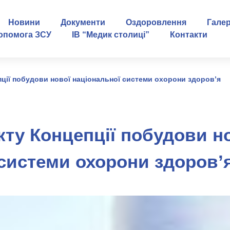
Новини
Документи
Оздоровлення
Гале
опомога ЗСУ
ІВ “Медик столиці”
Контакти
пції побудови нової національної системи охорони здоров’я
кту Концепції побудови н
системи охорони здоров’