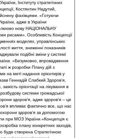
країни, Інституту стратегічних
нцепції, Костянтин Надутий,
ійснену фахівцями. «Готуючи
України, адже в України
оделюємо нову НАЦІОНАЛЬНУ
ими рисами». Особливість Концепції
дженнях моделях, управлінських
лості життя, зниженні показників
ваджували подібні зміни у системі
країни. «Безумовно, впровадження
апі ж розробки Плану дій з
ме на меті надання орієнтирів у
казав Геннадій Слабкий.Здоров’я,
замість орієнтації на лікування в
о розбудову системи громадської
орони здоров’я, адже здоров’я – це
ров’я впливає фактично все, що нас
 охорони здоров’я за допомогою
рупи при МОЗ України.«Концепція є
озробка плану конкретних заходів,
що буде створена Стратегічною