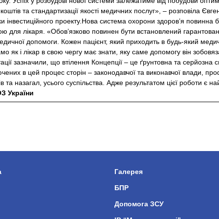
оку. Успіх у розбудові нової системи залежатиме від побудови опти
оштів та стандартизації якості медичних послуг», – розповіла Євг
ки інвестиційного проекту.Нова система охорони здоров’я повинна 
ю для лікаря. «Обов’язково повинен бути встановлений гарантован
дичної допомоги. Кожен пацієнт, який приходить в будь-який медич
мо як і лікар в свою чергу має знати, яку саме допомогу він зобовя
ції зазначили, що втілення Концепції – це ґрунтовна та серйозна 
ючених в цей процес сторін – законодавчої та виконавчої влади, пр
ів та назагал, усього суспільства. Адже результатом цієї роботи є най
З України
а
Галерея
БПР
Допомога ЗСУ