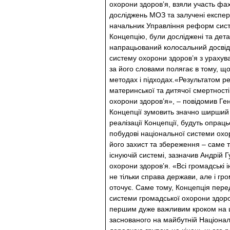
охорони здоров’я, взяли участь фах
досліджень МОЗ та залучені експерт
начальник Управління реформ систе
Концепцію, були досліджені та дета
напрацьований колосальний досвід
систему охорони здоров’я з урахув
за його словами полягає в тому, щ
методах і підходах.«Результатом ре
материнської та дитячої смертності.
охорони здоров’я», – повідомив Ге
Концепції зумовить значно ширший 
реалізації Концепції, будуть опрац
побудові національної системи охор
його захист та збереження – саме т
існуючій системі, зазначив Андрій 
охорони здоров’я. «Всі громадські 
не тільки справа держави, але і гр
оточує. Саме тому, Концепція пере
системи громадської охорони здоров
першим дуже важливим кроком на шл
заснованого на майбутній Національ