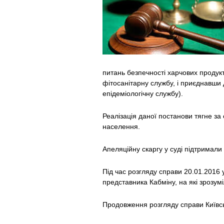
питань безпечності харчових продук
фітосанітарну службу, і приєднавши 
епідеміологічну службу).
Реалізація даної постанови тягне з
населення.
Апеляційну скаргу у суді підтримал
Під час розгляду справи 20.01.2016 у
представника Кабміну, на які зрозум
Продовження розгляду справи Київсь