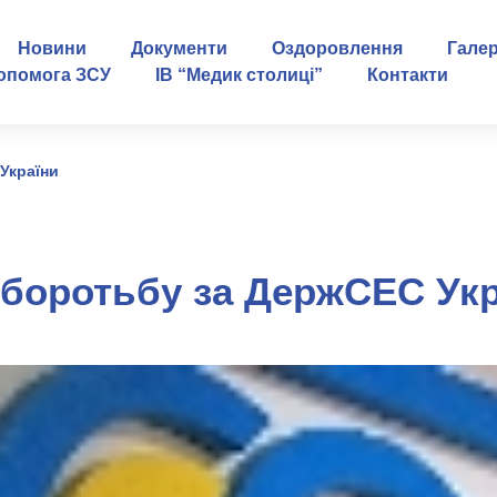
Новини
Документи
Оздоровлення
Гале
опомога ЗСУ
ІВ “Медик столиці”
Контакти
України
 боротьбу за ДержСЕС Укр