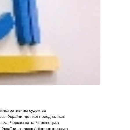
міністративним судом за
в’я України, до якої приєдналися:
ська, Черкаська та Чернівецька
я України, а також Дніпропетровська