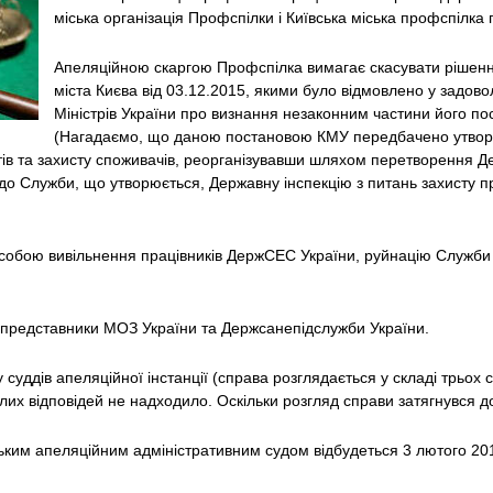
міська організація Профспілки і Київська міська профспілка 
Апеляційною скаргою Профспілка вимагає скасувати рішенн
міста Києва від 03.12.2015, якими було відмовлено у задово
Міністрів України про визнання незаконним частини його по
(Нагадаємо, що даною постановою КМУ передбачено утвори
тів та захисту споживачів, реорганізувавши шляхом перетворення 
до Служби, що утворюється, Державну інспекцію з питань захисту п
а собою вивільнення працівників ДержСЕС України, руйнацію Служби
и представники МОЗ України та Держсанепідслужби України.
 суддів апеляційної інстанції (справа розглядається у складі трьох 
ілих відповідей не надходило. Оскільки розгляд справи затягнувся д
ким апеляційним адміністративним судом відбудеться 3 лютого 201