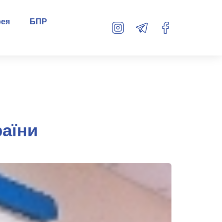
рея
БПР
аїни