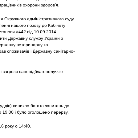
працівників охорони здоров’я.
я Окружного адміністративного суду
ленні нашого позову до Кабінету
станови #442 від 10.09.2014
ти Державну службу України з
Державну ветеринарну та
рав споживачів і Державну санітарно-
 і загрози санепідблагополуччю
суддів) виникло багато запитань до
о 19:00 і було оголошено перерву.
6 року о 14:40.