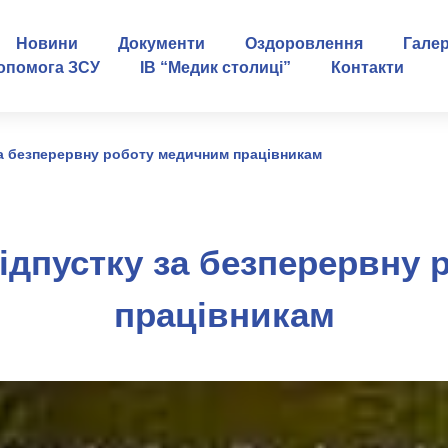
Новини
Документи
Оздоровлення
Гале
опомога ЗСУ
ІВ “Медик столиці”
Контакти
за безперервну роботу медичним працівникам
ідпустку за безперервну
працівникам