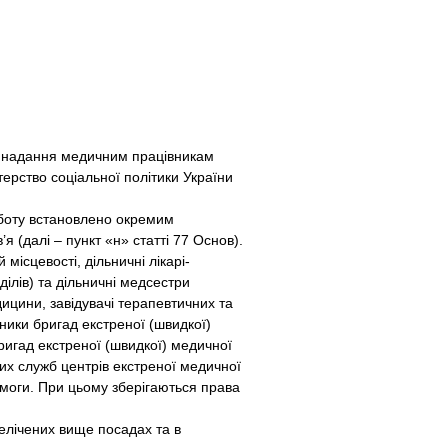
ку надання медичним працівникам
терство соціальної політики України
оботу встановлено окремим
 (далі – пункт «н» статті 77 Основ).
 місцевості, дільничні лікарі-
ділів) та дільничні медсестри
едицини, завідувачі терапевтичних та
вники бригад екстреної (швидкої)
игад екстреної (швидкої) медичної
их служб центрів екстреної медичної
омоги. При цьому зберігаються права
елічених вище посадах та в