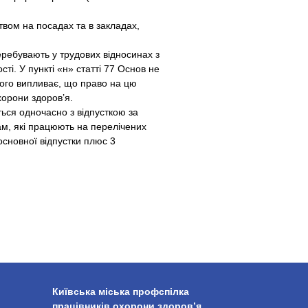
вом на посадах та в закладах,
еребувають у трудових відносинах з
ті. У пункті «н» статті 77 Основ не
чого випливає, що право на цю
хорони здоров’я.
ься одночасно з відпусткою за
ам, які працюють на перелічених
 основної відпустки плюс 3
Київська міська профспілка
працівників охорони здоров’я