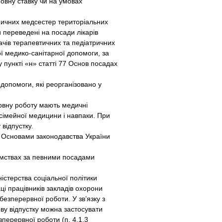
овну ставку чи на умовах
ьничних медсестер територіальних
и переведені на посади лікарів
вачів терапевтичних та педіатричних
ої медико-санітарної допомоги, за
 пункті «н» статті 77 Основ посадах
допомоги, які реорганізовано у
ервну роботу мають медичні
сімейної медицини і навпаки. При
відпустку.
 Основами законодавства України
мствах за певними посадами
ністерства соціальної політики
ці працівників закладів охорони
езперервної роботи. У зв’язку з
ву відпустку можна застосувати
перервної роботи (п. 4.1.3