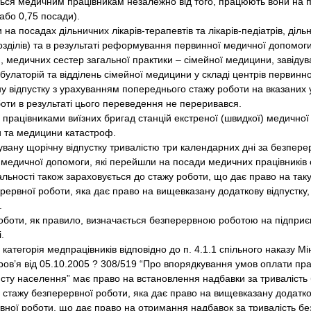
ється медичним працівникам незалежно від того, працюють вони на п
 або 0,75 посади).
а посадах дільничних лікарів-терапевтів та лікарів-педіатрів, діл
дрозділів) та в результаті реформування первинної медичної допомог
в), медичних сестер загальної практики – сімейної медицини, завіду
амбулаторій та відділень сімейної медицини у складі центрів первинн
у відпустку з урахуванням попереднього стажу роботи на вказаних у
боти в результаті цього переведення не переривався.
працівниками виїзних бригад станцій екстреної (швидкої) медичної 
и та медицини катастроф.
чувану щорічну відпустку тривалістю три календарних дні за безпер
ї медичної допомоги, які перейшли на посади медичних працівників 
льності також зараховується до стажу роботи, що дає право на таку 
рвної роботи, яка дає право на вищевказану додаткову відпустку,
.
оти, як правило, визначається безперервною роботою на підприє
.
атегорія медпрацівників відповідно до п. 4.1.1 спільного наказу Мі
ров’я від 05.10.2005 ? 308/519 “Про впорядкування умов оплати пра
исту населення” має право на встановлення надбавки за тривалість б
 стажу безперервної роботи, яка дає право на вищевказану додатко
ної роботи, що дає право на отримання надбавок за тривалість без