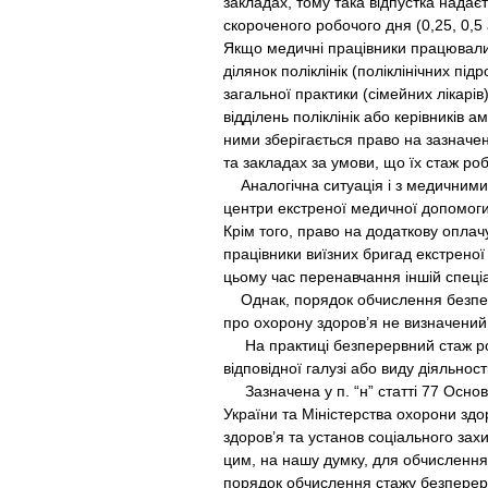
закладах, тому така відпустка нада
скороченого робочого дня (0,25, 0,5
Якщо медичні працівники працювали н
ділянок поліклінік (поліклінічних пі
загальної практики (сімейних лікарі
відділень поліклінік або керівників 
ними зберігається право на зазначен
та закладах за умови, що їх стаж ро
Аналогічна ситуація і з медичними 
центри екстреної медичної допомог
Крім того, право на додаткову опла
працівники виїзних бригад екстрено
цьому час перенавчання іншій спеціа
Однак, порядок обчислення безпере
про охорону здоров’я не визначений
На практиці безперервний стаж роб
відповідної галузі або виду діяльності
Зазначена у п. “н” статті 77 Основ к
України та Міністерства охорони здо
здоров’я та установ соціального зах
цим, на нашу думку, для обчислення
порядок обчислення стажу безперерв