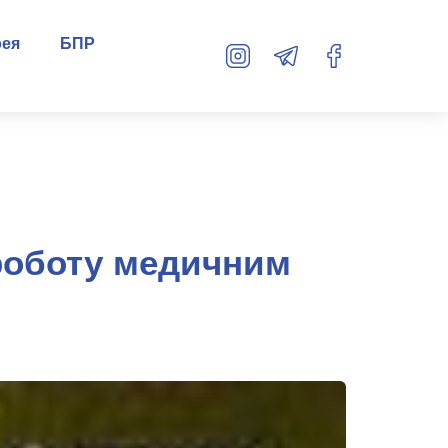
рея
БПР
 роботу медичним