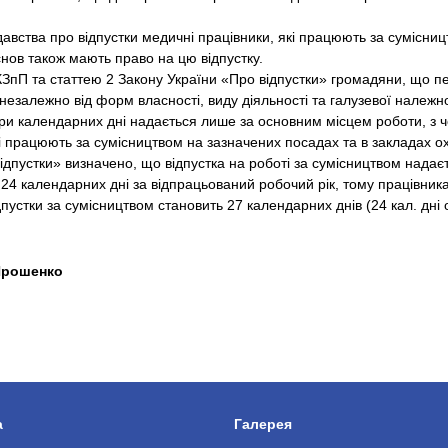
ства про відпустки медичні працівники, які працюють за сумісницт
снов також мають право на цю відпустку.
КЗпП та статтею 2 Закону України «Про відпустки» громадяни, що п
езалежно від форм власності, виду діяльності та галузевої належнос
три календарних дні надається лише за основним місцем роботи, з 
і працюють за сумісництвом на зазначених посадах та в закладах о
пустки» визначено, що відпустка на роботі за сумісництвом надаєт
24 календарних дні за відпрацьований робочий рік, тому працівник
дпустки за сумісництвом становить 27 календарних днів (24 кал. дні
.
рошенко
а
Галерея