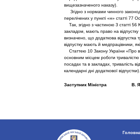
вищезазначеного наказу).
Згідно з нормами чинного законодав
перелічених у пункті «н» статті 77 О
Так, згідно з частиною 3 статті 56 
закладом, мають право на відпустку н
визначено, що додаткова відпустка 
відпустку мають й медпрацівники, як
Статтею 10 Закону України «Про від
основним місцем роботи тривалістю 
посадах та в закладах, тривалість ві
календарні дні додаткової відпустки)
Заступник Міністра В. Я
Головн