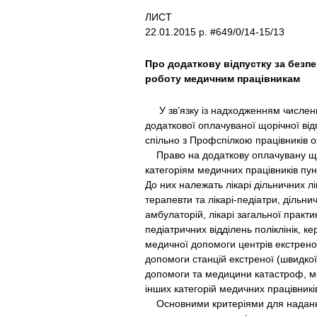
ЛИСТ
22.01.2015 р. #649/0/14-15/13
Про додаткову відпустку за безп
роботу медичним працівникам
У зв’язку із надходженням численни
додаткової оплачуваної щорічної від
спільно з Профспілкою працівників 
Право на додаткову оплачувану щор
категоріям медичних працівників пун
До них належать лікарі дільничних лік
терапевти та лікарі-педіатри, дільни
амбулаторій, лікарі загальної практи
педіатричних відділень поліклінік, к
медичної допомоги центрів екстрено
допомоги станцій екстреної (швидко
допомоги та медицини катастроф, ме
інших категорій медичних працівникі
Основними критеріями для надання 