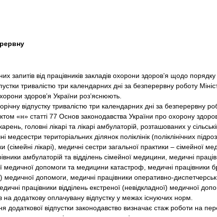
ерервну
х запитів від працівників закладів охорони здоров’я щодо поряд
пустки тривалістю три календарних дні за безперервну роботу Мініс
охорони здоров’я України роз’яснюють.
ічну відпустку тривалістю три календарних дні за безперервну р
ктом «н» статті 77 Основ законодавства України про охорону здоров’я
арень, головні лікарі та лікарі амбулаторій, розташованих у сільській
чні медсестри територіальних ділянок поліклінік (поліклінічних підроз
ки (сімейні лікарі), медичні сестри загальної практики – сімейної м
ерівники амбулаторій та відділень сімейної медицини, медичні праці
ї медичної допомоги та медицини катастроф, медичні працівники бр
ї) медичної допомоги, медичні працівники оперативно-диспетчерськ
дичні працівники відділень екстреної (невідкладної) медичної доп
в на додаткову оплачувану відпустку у межах існуючих норм.
додаткової відпустки законодавство визначає стаж роботи на пер