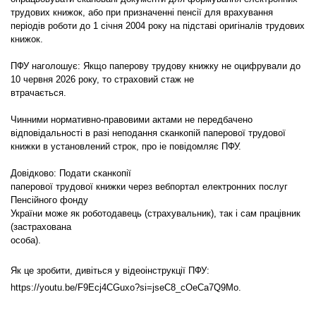
трудових книжок, або при призначенні пенсії для врахування
періодів роботи до 1 січня 2004 року на підставі оригіналів трудових
книжок.
ПФУ наголошує: Якщо паперову трудову книжку не оцифрували до
10 червня 2026 року, то страховий стаж не
втрачається.
Чинними нормативно-правовими актами не передбачено
відповідальності в разі неподання сканкопій паперової трудової
книжки в установлений строк, про іе повідомляє ПФУ.
Довідково: Подати сканкопії
паперової трудової книжки через вебпортал електронних послуг
Пенсійного фонду
України може як роботодавець (страхувальник), так і сам працівник
(застрахована
особа).
Як це зробити, дивіться у відеоінструкції ПФУ:
https://youtu.be/F9Ecj4CGuxo?si=jseC8_cOeCa7Q9Mo.