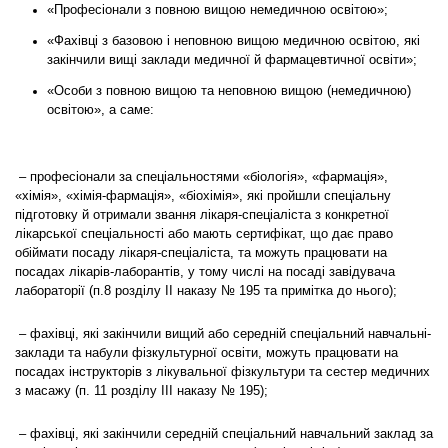
«Професіонали з повною вищою немедичною освітою»;
«Фахівці з базовою і неповною вищою медичною освітою, які
закінчили вищі заклади медичної й фармацевтичної освіти»;
«Особи з повною вищою та неповною вищою (немедичною)
освітою», а саме:
– професіонали за спеціальностями «біологія», «фармація»,
«хімія», «хімія-фармація», «біохімія», які пройшли спеціальну
підготовку й отримали звання лікаря-спеціаліста з конкретної
лікарської спеціальності або мають сертифікат, що дає право
обіймати посаду лікаря-спеціаліста, та можуть працювати на
посадах лікарів-лаборантів, у тому числі на посаді завідувача
лабораторії (п.8 розділу II наказу № 195 та примітка до нього);
– фахівці, які закінчили вищий або середній спеціальний навчальні-
заклади та набули фізкультурної освіти, можуть працювати на
посадах інструкторів з лікувальної фізкультури та сестер медичних
з масажу (п. 11 розділу III наказу № 195);
– фахівці, які закінчили середній спеціальний навчальний заклад за