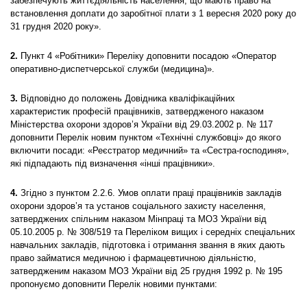
забезпечують життєдіяльність населення, що мають право на
встановлення доплати до заробітної плати з 1 вересня 2020 року до
31 грудня 2020 року».
2.
Пункт 4 «Робітники» Переліку доповнити посадою «Оператор
оперативно-диспетчерської служби (медицина)».
3.
Відповідно до положень Довідника кваліфікаційних
характеристик професій працівників, затвердженого наказом
Міністерства охорони здоров’я України від 29.03.2002 р. № 117
доповнити Перелік новим пунктом «Технічні службовці» до якого
включити посади: «Реєстратор медичний» та «Сестра-господиня»,
які підпадають під визначення «інші працівники».
4.
Згідно з пунктом 2.2.6. Умов оплати праці працівників закладів
охорони здоров’я та установ соціального захисту населення,
затверджених спільним наказом Мінпраці та МОЗ України від
05.10.2005 р. № 308/519 та Переліком вищих і середніх спеціальних
навчальних закладів, підготовка і отримання звання в яких дають
право займатися медичною і фармацевтичною діяльністю,
затвердженим наказом МОЗ України від 25 грудня 1992 р. № 195
пропонуємо доповнити Перелік новими пунктами: