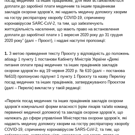
посад медичних та інших працівнкиів, для яких встановлюються
доплати до заробіної плати медичним та іншим працівникам
закладів охорони здоров’я, які надають медичну допомогу хворим
на гостру респіраторну хворобу COVID-19, спричинену
коронавірусом SARC-CoV-2, та тим, що забезпечують
життєдіяльність населення, що мають право на встановлення
доплати до заробітної плати з 1 вересня 2020 року до 31 грудня
2020 року” (далі – Проєкт), і надані наступні пропозиції:
1.
З метою приведення тексту Проєкту у відповідність до положень
абзацу 1 пункту 1 постанови Кабінету Міністрів України «Деякі
питання оплати праці медичних та інших працівників закладів
охорони здоров’я» від 19 червня 2020 р. № 610 (далі – постанова
№610) пропонуємо підпункт 1 пункту 1 Проєкту та назву Переліку
посад медичних та інших працівників, затверджуваного Проєктом
(далі – Перелік) викласти у такій редакції:
«Перелік посад медичних та інших працівників закладів охорони
здоров’я комунальної форми власності (крім лікарів та/або команд
первинної медичної допомоги) та закладів охорони здоров’я, що
належать до сфери управління Міністерства охорони здоров’я, які
надають медичну допомогу хворим на гостру респіраторну хворобу
COVID-19, спричинену коронавірусом SARS-CoV-2, та тим, що