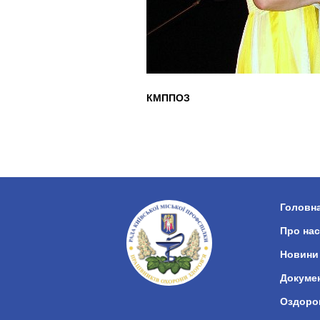
КМППОЗ
Головн
Про нас
Новини
Докуме
Оздоро