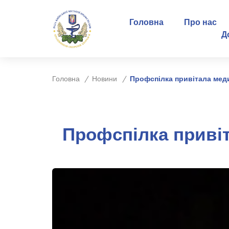
Головна
Про нас
Д
Головна
Новини
Профспілка привітала мед
Профспілка приві