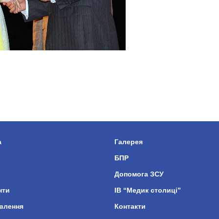
а
Галерея
БПР
Допомога ЗСУ
нти
ІВ “Медик столиці”
влення
Контакти