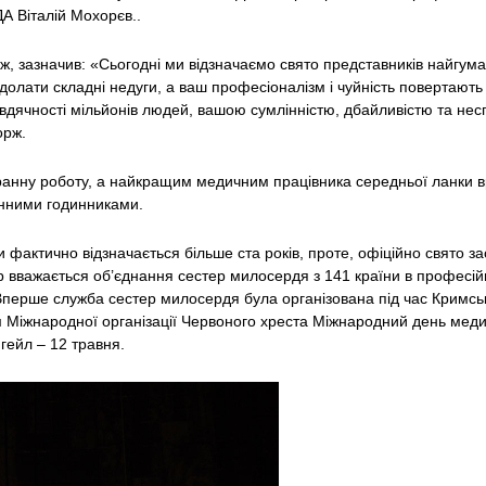
А Віталій Мохорєв..
рж, зазначив: «Сьогодні ми відзначаємо свято представників найгум
олати складні недуги, а ваш професіоналізм і чуйність повертають 
ом вдячності мільйонів людей, вашою сумлінністю, дбайливістю та н
орж.
ранну роботу, а найкращим медичним працівника середньої ланки вр
менними годинниками.
фактично відзначається більше ста років, проте, офіційно свято з
 вважається об’єднання сестер милосердя з 141 країни в професійн
перше служба сестер милосердя була організована під час Кримськ
 Міжнародної організації Червоного хреста Міжнародний день медичн
гейл – 12 травня.