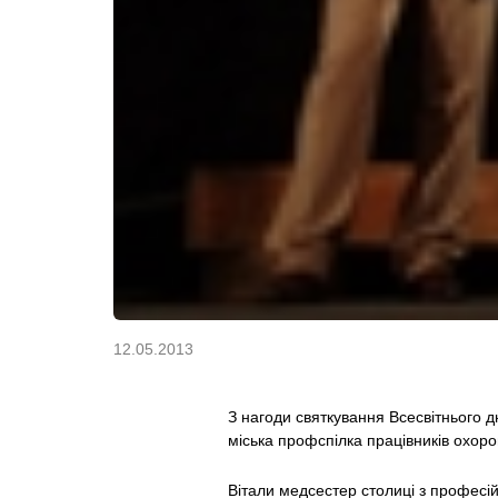
12.05.2013
З нагоди святкування Всесвітнього д
міська профспілка працівників охоро
Вітали медсестер столиці з професі