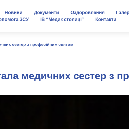
Новини
Документи
Оздоровлення
Гале
опомога ЗСУ
ІВ “Медик столиці”
Контакти
ичних сестер з професійним святом
тала медичних сестер з п