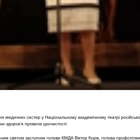
ня медичних сестер у Національному академічному театрі російської
ни здоров’я провела урочистості.
йним святом заступник голови КМДА Віктор Корж, голова профспілк