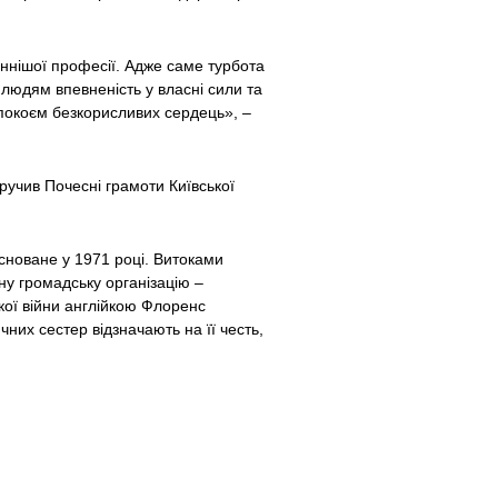
аннішої професії. Адже саме турбота
людям впевненість у власні сили та
еспокоєм безкорисливих сердець», –
учив Почесні грамоти Київської
асноване у 1971 році. Витоками
у громадську організацію –
ої війни англійкою Флоренс
их сестер відзначають на її честь,