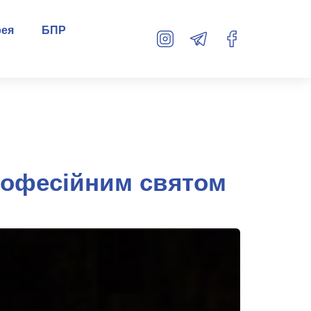
рея
БПР
рофесійним святом