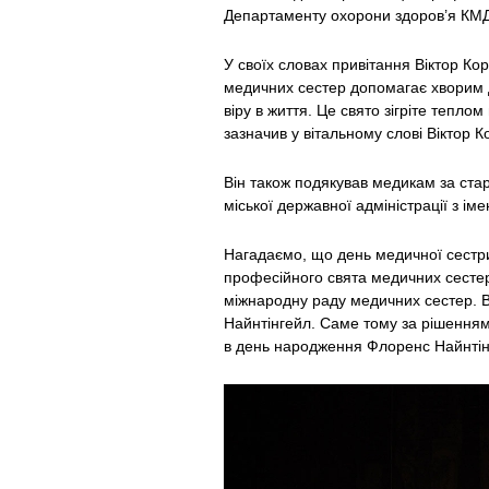
Департаменту охорони здоров’я КМД
У своїх словах привітання Віктор Ко
медичних сестер допомагає хворим д
віру в життя. Це свято зігріте тепл
зазначив у вітальному слові Віктор К
Він також подякував медикам за ста
міської державної адміністрації з і
Нагадаємо, що день медичної сестри 
професійного свята медичних сестер
міжнародну раду медичних сестер. В
Найнтінгейл. Саме тому за рішенням
в день народження Флоренс Найнтін