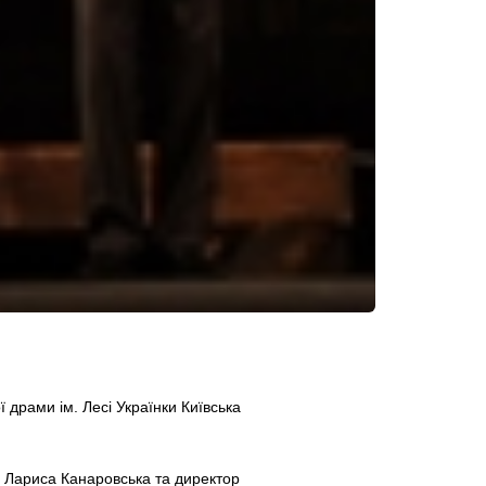
 драми ім. Лесі Українки Київська
и Лариса Канаровська та директор