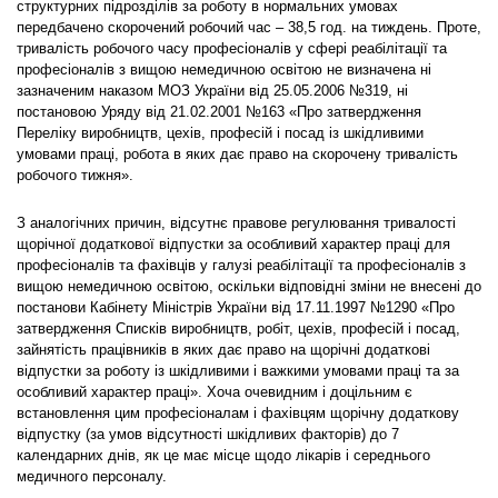
структурних підрозділів за роботу в нормальних умовах
передбачено скорочений робочий час – 38,5 год. на тиждень. Проте,
тривалість робочого часу професіоналів у сфері реабілітації та
професіоналів з вищою немедичною освітою не визначена ні
зазначеним наказом МОЗ України від 25.05.2006 №319, ні
постановою Уряду від 21.02.2001 №163 «Про затвердження
Переліку виробництв, цехів, професій і посад із шкідливими
умовами праці, робота в яких дає право на скорочену тривалість
робочого тижня».
З аналогічних причин, відсутнє правове регулювання тривалості
щорічної додаткової відпустки за особливий характер праці для
професіоналів та фахівців у галузі реабілітації та професіоналів з
вищою немедичною освітою, оскільки відповідні зміни не внесені до
постанови Кабінету Міністрів України від 17.11.1997 №1290 «Про
затвердження Списків виробництв, робіт, цехів, професій і посад,
зайнятість працівників в яких дає право на щорічні додаткові
відпустки за роботу із шкідливими і важкими умовами праці та за
особливий характер праці». Хоча очевидним і доцільним є
встановлення цим професіоналам і фахівцям щорічну додаткову
відпустку (за умов відсутності шкідливих факторів) до 7
календарних днів, як це має місце щодо лікарів і середнього
медичного персоналу.