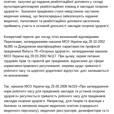
освітою, залучені до надання реабілітаційної допомоги у складі
мультидисциплінарних реабілітаційних команд в закладах охорони
здоров’я». Зазначені працівники стали невід’ємною частиною
медичних команд, що безпосередньо забезпечують надання
медичної, паліативної та реабілітаційної допомоги населенню
приймають участь в основній діяльності закладів охорони здоров’я.
Конкретний перелік цих посад чітко визначений відповідними
Переліками, затвердженими наказом МОЗ України від 28.10.2002
№385 та Довідником кваліфікаційних характеристик професій
працівників Випуск 78 «Охорона здоров’я», затвердженим наказом
МОЗ України від 29.03.2002 №117. При цьому, окремі питання
трудових прав та гарантій цих працівників, віднесених до сфери
нормативно-правового регулювання, зокрема щодо тривалості
робочого часу та щорічної додаткової відпустки, досі залишаються
не визначеними.
Так, наказом МОЗ України від 25.05.2006 №319 «Про затвердження
норм робочого часу для працівників закладів та установ охорони
здоров’я» регулюється тривалість робочого часу для працівників
закладів охорони здоров’я. Наприклад, для лікарів та фахівців з
базовою та неповною вищою медичною освітою (середнього
медичного персоналу), медичних реєстраторів, дезинфекторів та їх