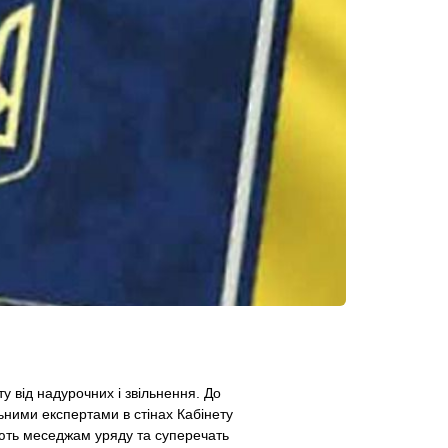
у від надурочних і звільнення. До
ьними експертами в стінах Кабінету
ають меседжам уряду та суперечать