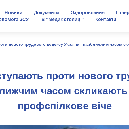
Новини
Документи
Оздоровлення
Гале
опомога ЗСУ
ІВ “Медик столиці”
Контакти
ти нового трудового кодексу України і найближчим часом ск
тупають проти нового тр
ближчим часом скликають
профспілкове віче