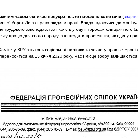
ижчим часом скликає всеукраїнське профспілкове віче
(
зверне
тивної боротьби за права людини праці. Влада, вдаючись до маніпу
ію трудового законодавства і хоче в угоду інтересам олігархічного б
ську працю для свого народу, знешкодити профспілки, як єдину пра
омітету ВРУ з питань соціальної політики та захисту прав ветеранів 
ереноситься на 15 січня 2020 року. Час і місце збору залишаються 