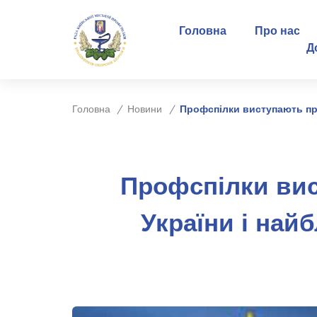
Головна
Про нас
Д
Головна
Новини
Профспілки виступають про
Профспілки вис
України і най