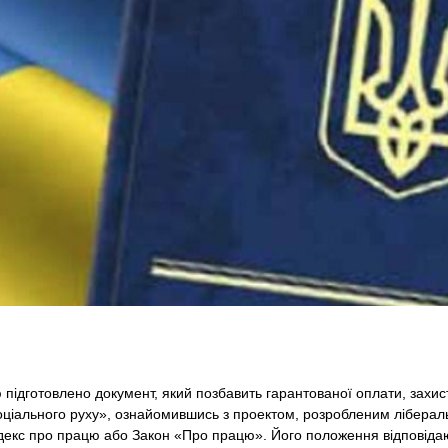
 підготовлено документ, який позбавить гарантованої оплати, захист
Соціального руху», ознайомившись з проектом, розробленим ліберал
Кодекс про працю або Закон «Про працю». Його положення відповід