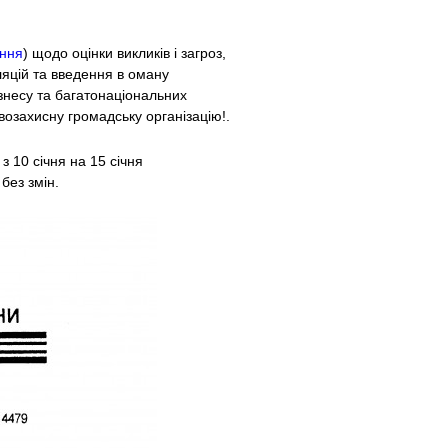
ння
) щодо оцінки викликів і загроз,
ляцій та введення в оману
ізнесу та багатонаціональних
возахисну громадську організацію!.
з 10 січня на 15 січня
без змін.