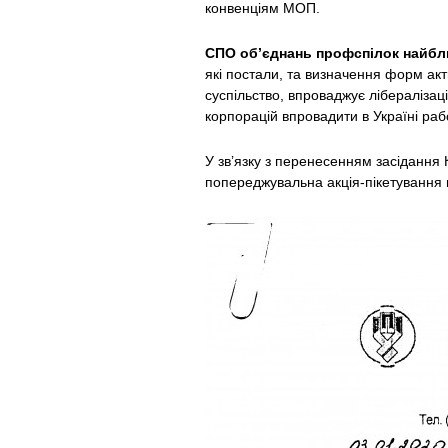
конвенціям МОП.
СПО об’єднань профспілок найбл
які постали, та визначення форм ак
суспільство, впроваджує лібералізац
корпорацій впровадити в Україні раб
У зв’язку з перенесенням засідання К
попереджувальна акція-пікетування п