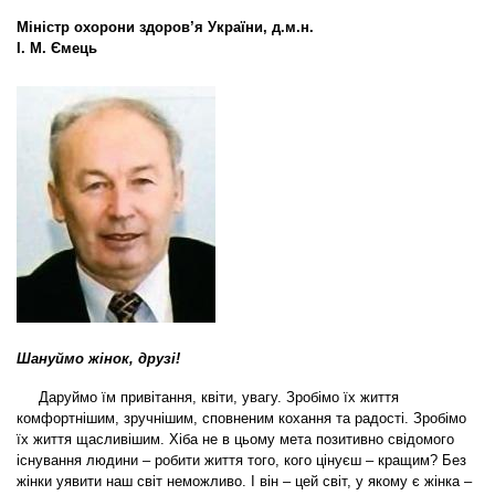
Міністр охорони здоров’я України,
д.м.н.
І. М. Ємець
Шануймо жінок, друзі!
Даруймо їм привітання, квіти, увагу. Зробімо їх життя
комфортнішим, зручнішим, сповненим кохання та радості. Зробімо
їх життя щасливішим. Хіба не в цьому мета позитивно свідомого
існування людини – робити життя того, кого цінуєш – кращим? Без
жінки уявити наш світ неможливо. І він – цей світ, у якому є жінка –