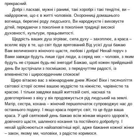
прекрасний.
Добрі і ласкаві, мужні і ранимі, такі хоробрі і такі тендітні, ви –
найдорожче, що є в житті чоловіків. Охоронниці домашнього
вогнища, берегині роду людського, Ви народжуєте і виховуєте
дітей, передаючи з покоління в покоління традиції високої
духовності, культури, працьовитості.
Щедрість ваших душ зігріває, сила духу – захоплює, а краса –
вселяє віру в те, що світ буде врятований.Від усієї душі бажаю
Вам величезного жіночого щастя, любові і добра! Нехай поруч з
Вами завжди будуть лише гідні люди, а серед них – чоловік, з яким
будуть не страшні будь-які знегоди! Бажаю, щоб кожен прийдешній
день Ви зустрічали з посмішкою, з передчуттям радості, із
впевненістю і щиросердечним спокоєм!
Щиро вітаємо вас з міжнародним днем Жінок! Віки і тисячоліття
світової історії осяяні вашою мудрістю та ніжністю, чарівністю та
красою. І тільки завдяки вашій життєвій силі, насназі та
довготерпінню з віку у вік продовжується рід людський на землі.
Матір, сестра, кохана – жіночий першопочаток супроводжує нас до
останнього подиху. І якщо краса порятує світ, то це буде ваша
краса. У цей святковий день бажаю всім жінкам міцного здоров’я,
довічного щастя, шаленого кохання та постійного добробуту. І
нехай здійснюються найзаповітніші мрії, адже бажання кожної жінки
– закон, якому ми, чоловіки, з радістю коримося.