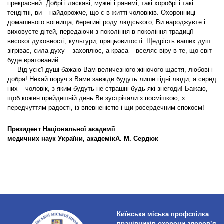
прекрасний. Добрі і ласкаві, мужні і ранимі, такі хоробрі і такі
тендітні, ви – найдорожче, що є в житті чоловіків. Охоронниці
домашнього вогнища, берегині роду людського, Ви народжуєте і
виховуєте дітей, передаючи з покоління в покоління традиції
високої духовності, культури, працьовитості. Щедрість ваших душ
зігріває, сила духу – захоплює, а краса – вселяє віру в те, що світ
буде врятований.
Від усієї душі бажаю Вам величезного жіночого щастя, любові і
добра! Нехай поруч з Вами завжди будуть лише гідні люди, а серед
них – чоловік, з яким будуть не страшні будь-які знегоди! Бажаю,
щоб кожен прийдешній день Ви зустрічали з посмішкою, з
передчуттям радості, із впевненістю і щи росердечним спокоєм!
Президент Національної академії
медичних наук України, академік
А. М. Сердюк
Київська міська профспілка