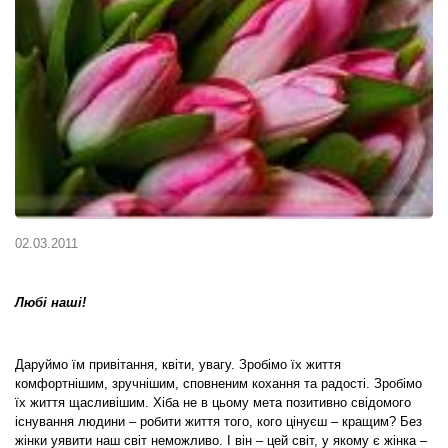
02.03.2011
Любі наші!
Даруймо їм привітання, квіти, увагу. Зробімо їх життя
комфортнішим, зручнішим, сповненим кохання та радості. Зробімо
їх життя щасливішим. Хіба не в цьому мета позитивно свідомого
існування людини – робити життя того, кого цінуєш – кращим? Без
жінки уявити наш світ неможливо. І він – цей світ, у якому є жінка –