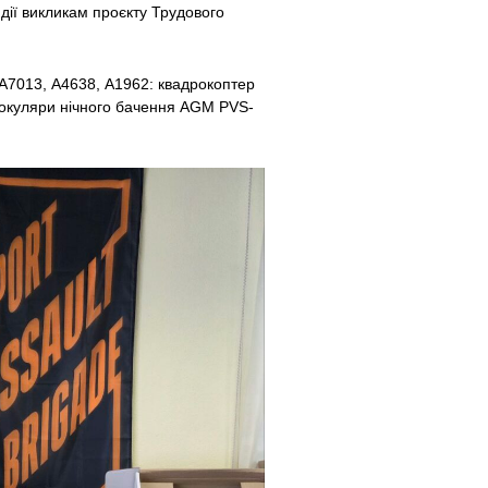
идії викликам проєкту Трудового
н А7013, А4638, А1962: квадрокоптер
онокуляри нічного бачення AGM PVS-