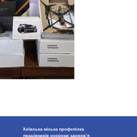
Київська міська профспілка
працівників охорони здоров’я