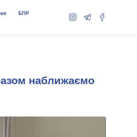
рея
БПР
разом наближаємо