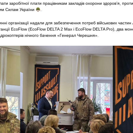
плати заробітної плати працівникам закладів охорони здоров’я, прот
ним Силам України
.
винні організації надали для забезпечення потреб військових части
 станції EcoFlow (EcoFlow DELTA 2 Max і EcoFlow DELTA Pro), два м
адрокоптерів нічного бачення «Генерал Черешня».