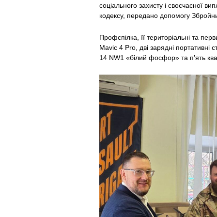
соціального захисту і своєчасної ви
кодексу, передано допомогу Зброй
Профспілка, її територіальні та пер
Mavic 4 Pro, дві зарядні портативні
14 NW1 «білий фосфор» та п’ять кв