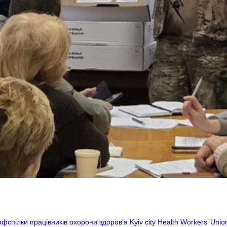
фспілки працівників охорони здоров’я Kyiv city Health Workers’ Unio