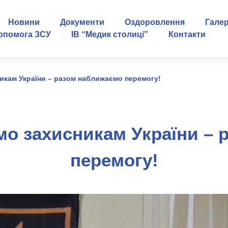
Новини
Документи
Оздоровлення
Гале
опомога ЗСУ
ІВ “Медик столиці”
Контакти
икам України – разом наближаємо перемогу!
мо захисникам України – 
перемогу!