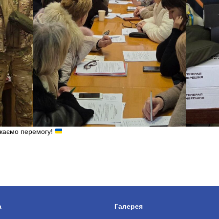
жаємо перемогу!
а
Галерея