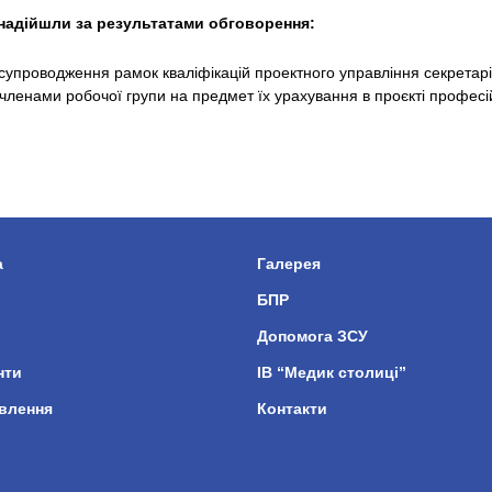
 надійшли за результатами обговорення:
 супроводження рамок кваліфікацій проектного управління секретар
і членами робочої групи на предмет їх урахування в проєкті професі
а
Галерея
БПР
Допомога ЗСУ
нти
ІВ “Медик столиці”
влення
Контакти