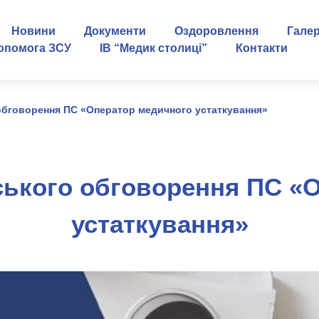
Новини
Документи
Оздоровлення
Гале
опомога ЗСУ
ІВ “Медик столиці”
Контакти
обговорення ПС «Оператор медичного устаткування»
ського обговорення ПС «
устаткування»