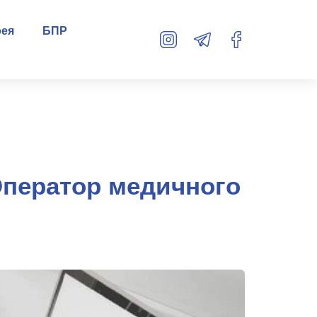
рея
БПР
Оператор медичного