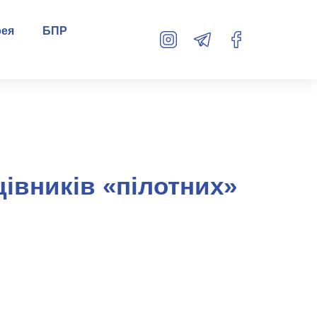
рея
БПР
івників «пілотних»