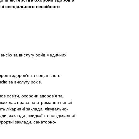
до Міністерства охорони здоров’я
ні спеціального пенсійного
енсію за вислугу років медичних
орони здоров’я та соціального
сію за вислугу років.
нов освіти, охорони здоров’я та
 яких дає право на отримання пенсії
ь лікарняні заклади, лікувально-
ади, заклади швидкої та невідкладної
урортні заклади, санаторно-