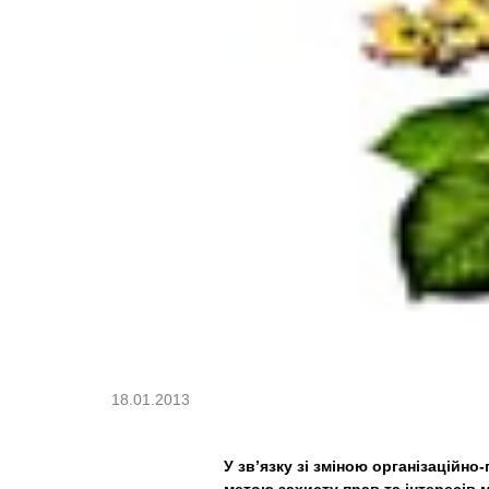
18.01.2013
У зв’язку зі зміною організаційн