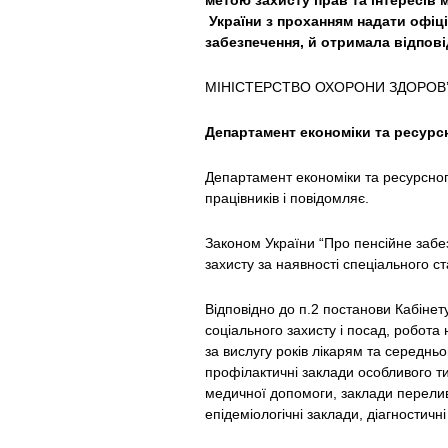
метою захисту прав та інтересів 
України з проханням надати офіці
забезпечення, й отримала відповід
МІНІСТЕРСТВО ОХОРОНИ ЗДОРОВ’
Департамент економіки та ресурс
Департамент економіки та ресурсног
працівників і повідомляє.
Законом України “Про пенсійне забез
захисту за наявності спеціального ст
Відповідно до п.2 постанови Кабінету
соціального захисту і посад, робота 
за вислугу років лікарям та середн
профілактичні заклади особливого ти
медичної допомоги, заклади перелив
епідеміологічні заклади, діагностичні