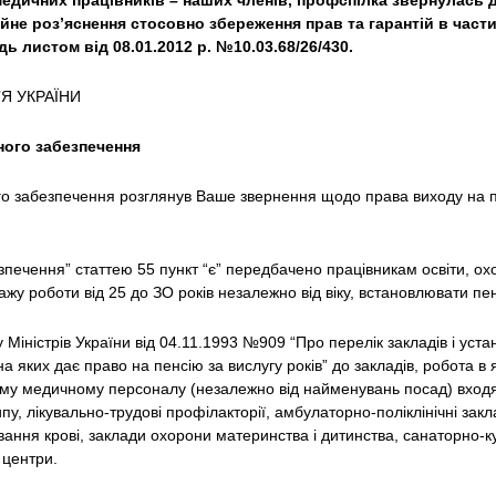
медичних працівників – наших членів, профспілка звернулась 
йне роз’яснення стосовно збереження прав та гарантій в части
ь листом від 08.01.2012 р. №10.03.68/26/430.
Я УКРАЇНИ
ного забезпечення
о забезпечення розглянув Ваше звернення щодо права виходу на п
печення” статтею 55 пункт “є” передбачено працівникам освіти, ох
ажу роботи від 25 до ЗО років незалежно від віку, встановлювати пен
 Міністрів України від 04.11.1993 №909 “Про перелік закладів і уста
на яких дає право на пенсію за вислугу років” до закладів, робота в
ьому медичному персоналу (незалежно від найменувань посад) входят
пу, лікувально-трудові профілакторії, амбулаторно-поліклінічні закл
ання крові, заклади охорони материнства і дитинства, санаторно-к
 центри.