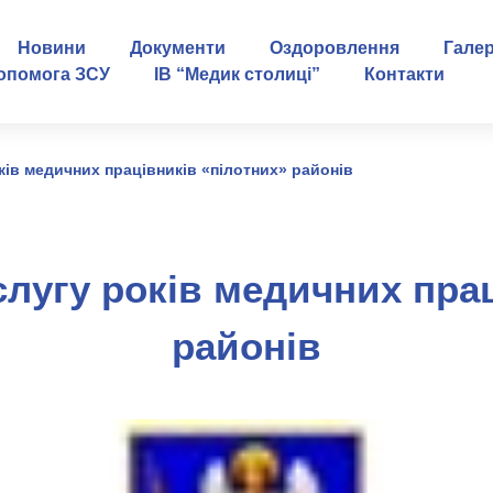
Новини
Документи
Оздоровлення
Гале
опомога ЗСУ
ІВ “Медик столиці”
Контакти
ків медичних працівників «пілотних» районів
слугу років медичних прац
районів