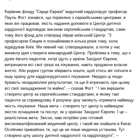
Керівник фонду “Серце Євразії” видатний кардіохірург професор
Пауль Фогт зізнався, що порівняно з євразійськими центрами, в
яких він працював, якість надання допомоги в Центрі дитячої
кардіології відповідає високим європейським стандартам, саме
тому його фонд для співпраці обрав київський Центр. “З
професором Ємцем я познайомився кілька років тому, коли
відвідував Київ. Ми певний час співпрацювали, а потім у нас
виникла ідея створити міжнародний Центр. Проблема в тому, що є
дуже багато пацієнтів, котрі їдуть у країни Західної Європи,
витрачаючи всі свої гроші на лікування, навіть продаючи власне
житло. Або родичі гуртом збирають кошти, щоб хтось міг поїхати в
іншу країну для кардіохірургічного лікування. Нерідко ці люди
бувають незадоволені результатом, та ще й втрачають при цьому
всі свої заощадження та майно”, – сказав Фогт. ” І ми вирішили
створити центр за європейськими стандартами, в якому такі
пацієнти за справедливу й розумну ціну зможуть отримати найвищу
якість лікування. Наша мета – створити тут центр із найвищою
якістю оснащення та послуг, як у країнах Західної Європи. І це –
реалістична мета. Звісно, нам потрібен уже готовий
висококваліфікований медичний центр, і такий ми знайшли в Києві.
Особливо приваблює те, що це не лише медична установа. Тут
створено цілу школу дитячої кардіології та кардіохірургії”, –