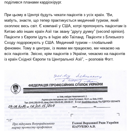
поділився планами кардіохірург.
При цьому в Центрі будуть чекати пацієнтів з усіх країн. “Ви,
мабуть, знаєте, що тепер практикується медичний туризм, який
охоплює весь світ. Є компанії у США, котрі пропонують пацієнтам із
Китаю або інших країн Азії так звану “другу думку” (second opinion).
Пацієнти з Європи їдуть в Індію або Таїланд. Пацієнти з Близького
Сходу подорожують у США. Медичний туризм – глобальний
феномен. Тому в центрах, із якими ми працюємо, ми чекаємо на
всіх пацієнтів. Звісно, крім пацієнтів з України, чекаємо на пацієнтів
із країн Східної Європи та Центральної Азії”, – розповів Фогт.