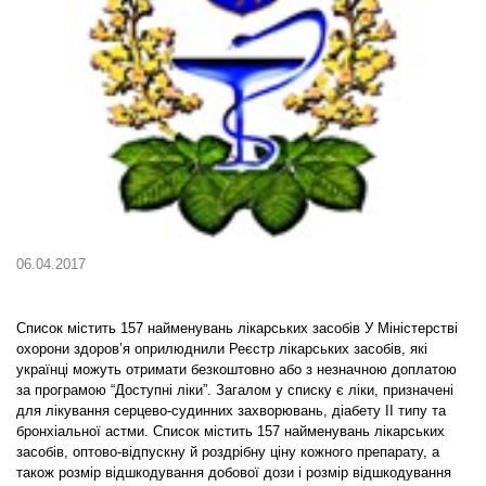
06.04.2017
Список містить 157 найменувань лікарських засобів У Міністерстві
охорони здоров’я оприлюднили Реєстр лікарських засобів, які
українці можуть отримати безкоштовно або з незначною доплатою
за програмою “Доступні ліки”. Загалом у списку є ліки, призначені
для лікування серцево-судинних захворювань, діабету ІІ типу та
бронхіальної астми. Список містить 157 найменувань лікарських
засобів, оптово-відпускну й роздрібну ціну кожного препарату, а
також розмір відшкодування добової дози і розмір відшкодування