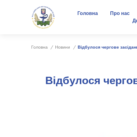
Головна
Про нас
Д
Головна
Новини
Відбулося чергове засідан
Відбулося чергов