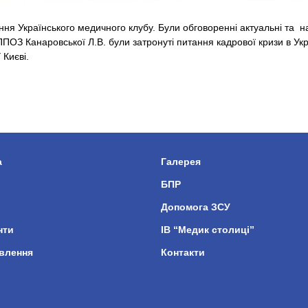
ння Українського медичного клубу. Були обговоренні актуальні та н
ПОЗ Канаровської Л.В. були затронуті питання кадрової кризи в Укра
 Києві.
а
Галерея
БПР
Допомога ЗСУ
нти
ІВ “Медик столиці”
влення
Контакти