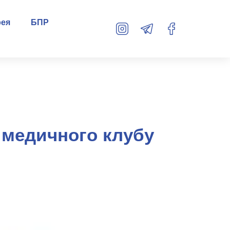
рея
БПР
о медичного клубу