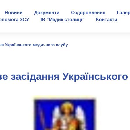
Новини
Документи
Оздоровлення
Гале
опомога ЗСУ
ІВ “Медик столиці”
Контакти
ня Українського медичного клубу
е засідання Українськог