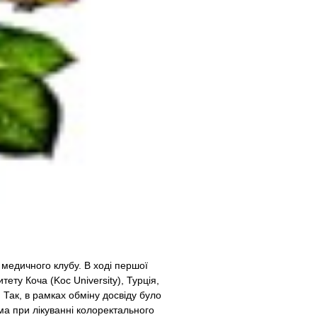
 медичного клубу. В ході першої
ету Коча (Koc University), Турція,
 Так, в рамках обміну досвіду було
ема при лікуванні колоректального