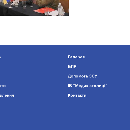
а
Галерея
БПР
Допомога ЗСУ
нти
ІВ “Медик столиці”
влення
Контакти