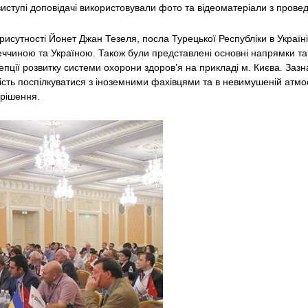
виступі доповідачі використовували фото та відеоматеріали з прове
присутності Йонет Джан Тезеля, посла Турецької Республіки в Україн
ччиною та Україною. Також були представлені основні напрямки та
пції розвитку системи охорони здоров’я на прикладі м. Києва. Зазн
ість поспілкуватися з іноземними фахівцями та в невимушеній атм
ирішення.