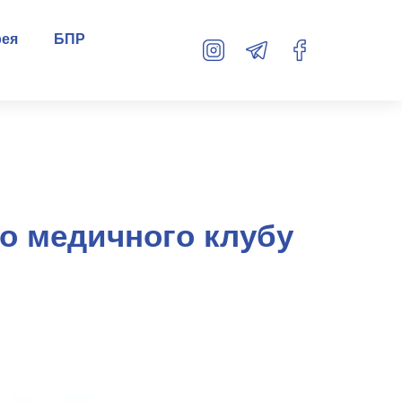
рея
БПР
го медичного клубу