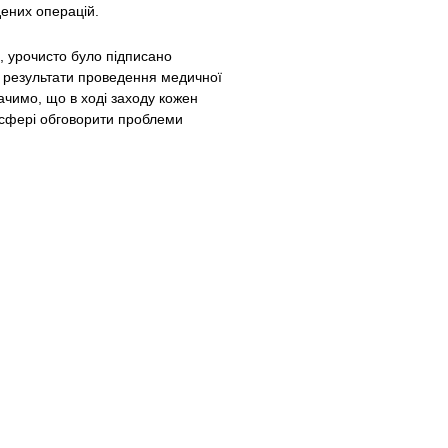
дених операцій.
і, урочисто було підписано
 результати проведення медичної
ачимо, що в ході заходу кожен
осфері обговорити проблеми