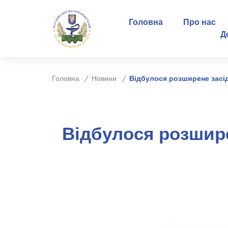
Головна
Про нас
Д
Головна
Новини
Відбулося розширене засід
Відбулося розшире