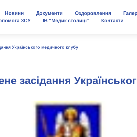
Новини
Документи
Оздоровлення
Гале
опомога ЗСУ
ІВ “Медик столиці”
Контакти
ання Українського медичного клубу
не засідання Українсько