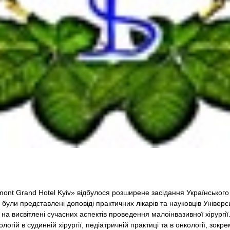
mont Grand Hotel Kyiv» відбулося розширене засідання Українського
були представлені доповіді практичних лікарів та науковців Університ
а висвітлені сучасних аспектів проведення малоінвазивної хірургії.
огій в судинній хірургії, педіатричній практиці та в онкології, зокр