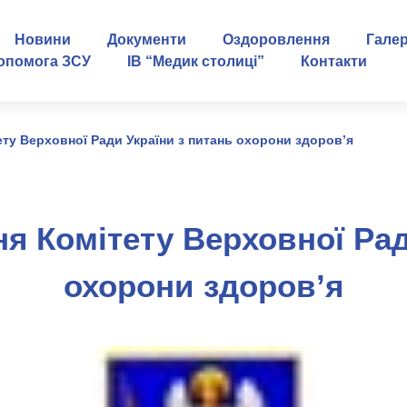
Новини
Документи
Оздоровлення
Гале
опомога ЗСУ
ІВ “Медик столиці”
Контакти
ету Верховної Ради України з питань охорони здоров’я
ня Комітету Верховної Рад
охорони здоров’я