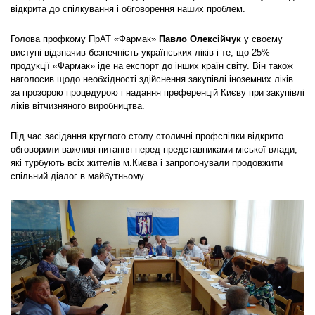
відкрита до спілкування і обговорення наших проблем.
Голова профкому ПрАТ «Фармак»
Павло Олексійчук
у своєму
виступі відзначив безпечність українських ліків і те, що 25%
продукції «Фармак» іде на експорт до інших країн світу. Він також
наголосив щодо необхідності здійснення закупівлі іноземних ліків
за прозорою процедурою і надання преференцій Києву при закупівлі
ліків вітчизняного виробництва.
Під час засідання круглого столу столичні профспілки відкрито
обговорили важливі питання перед представниками міської влади,
які турбують всіх жителів м.Києва і запропонували продовжити
спільний діалог в майбутньому.