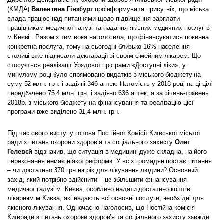
(КМДА)
Валентина Гінзбург
проінформувала присутніх, що міська
влада працює над питаннями щодо підвищення зарплати
працівникам медичної галузі та надання якісних медичних послуг в
м.Києві . Разом з тим вона наголосила, що фінансуватися повинна
конкретна послуга, тому на сьогодні близько 16% населення
столиці вже підписали декларації зі своїм сімейним лікарем. Що
стосується реалізації Урядової програми «Доступні ліки», у
минулому році було спрямовано видатків з міського бюджету на
суму 52 млн. грн. і задіяні 346 аптек. Натомість у 2018 році на ці цілі
передбачено 75,4 млн. грн. і задіяно 636 аптек, а за січень-травень
2018р. з міського бюджету на фінансування та реалізацію цієї
програми вже виділено 31,4 млн. грн.
Під час свого виступу голова Постійної Комісії Київської міської
ради з питань охорони здоров’я та соціального захисту
Олег
Гелевей
відзначив, що ситуація в медицині дуже складна, на його
переконання немає ніякої реформи. У всіх громадян постає питання
– чи достатньо 370 грн на рік для лікування людини? Основний
захід, який потрібно здійснити – це збільшити фінансування
медичної галузі м. Києва, особливо надати достатньо коштів
лікарням м.Києва, які надають всі основні послуги, необхідні для
якісного лікування. Одночасно наголосив, що Постійна комісія
Київради з питань охорони здоров’я та соціального захисту завжди