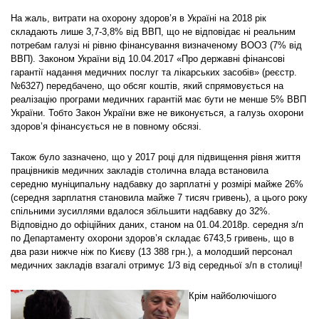
На жаль, витрати на охорону здоров’я в Україні на 2018 рік
складають лише 3,7-3,8% від ВВП, що не відповідає ні реальним
потребам галузі ні рівню фінансування визначеному ВООЗ (7% від
ВВП). Законом України від 10.04.2017 «Про державні фінансові
гарантії надання медичних послуг та лікарських засобів» (реєстр.
№6327) передбачено, що обсяг коштів, який спрямовується на
реалізацію програми медичних гарантій має бути не менше 5% ВВП
України. Тобто Закон України вже не виконується, а галузь охорони
здоров’я фінансується не в повному обсязі.
Також було зазначено, що у 2017 році для підвищення рівня життя
працівників медичних закладів столична влада встановила
середню муніципальну надбавку до зарплатні у розмірі майже 26%
(середня зарплатня становила майже 7 тисяч гривень), а цього року
спільними зусиллями вдалося збільшити надбавку до 32%.
Відповідно до офіційних даних, станом на 01.04.2018р. середня з/п
по Департаменту охорони здоров’я складає 6743,5 гривень, що в
два рази нижче ніж по Києву (13 388 грн.), а молодший персонал
медичних закладів взагалі отримує 1/3 від середньої з/п в столиці!
Крім найболючішого