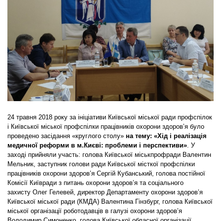
24 травня 2018 року за ініціативи Київської міської ради профспілок
і Київської міської профспілки працівників охорони здоров’я було
проведено засідання «круглого столу»
на тему: «Хід і реалізація
медичної реформи в м.Києві: проблеми і перспективи»
. У
заході прийняли участь: голова Київської міськпрофради Валентин
Мельник, заступник голови ради Київської місткої профспілки
працівників охорони здоров’я Сергій Кубанський, голова постійної
Комісії Київради з питань охорони здоров’я та соціального
захисту Олег Гелевей, директор Департаменту охорони здоров’я
Київської міської ради (КМДА) Валентина Гінзбург, голова Київської
міської організації роботодавців в галузі охорони здоров’я
Володимир Симоненко, голова Київської обласної організації