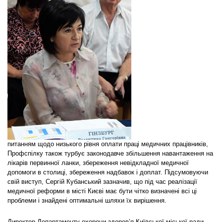
питанням щодо низького рівня оплати праці медичних працівників,
Профспілку також турбує законодавче збільшення навантаження на
лікарів первинної ланки, збереження невідкладної медичної
допомоги в столиці, збереження надбавок і доплат. Підсумовуючи
свій виступ, Сергій Кубанський зазначив, що під час реалізації
медичної реформи в місті Києві має бути чітко визначені всі ці
проблеми і знайдені оптимальні шляхи їх вирішення.
Директор Департаменту охорони здоров’я Київської міської ради