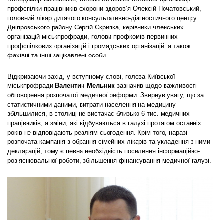
профспілки працівників охорони здоров’я Олексій Початовський,
головний лікар дитячого консультативно-діагностичного центру
Дніпровського району Сергій Скрипка, керівники членських
організацій міськпрофради, голови профкомів первинних
профспілкових організацій і громадських організацій, а також
фахівці та інші зацікавлені особи.
Відкриваючи захід, у вступному слові, голова Київської
міськпрофради
Валентин Мельник
зазначив щодо важливості
обговорення розпочатої медичної реформи. Звернув увагу, що за
статистичними даними, витрати населення на медицину
збільшилися, в столиці не вистачає близько 6 тис. медичних
працівників, а зміни, які відбуваються в галузі протягом останніх
років не відповідають реаліям сьогодення. Крім того, наразі
розпочата кампанія з обрання сімейних лікарів та укладення з ними
декларацій, тому є певна необхідність посилення інформаційно-
роз’яснювальної роботи, збільшення фінансування медичної галузі.