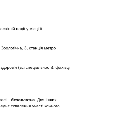
ітній події у місці її
 Зоологічна, 3, станція метро
здоров’я (всі спеціальності); фахівці
ласі –
безоплатна
. Для інших
ереднє схвалення участі кожного