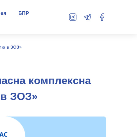
рея
БПР
олю в ЗОЗ»
часна комплексна
 в ЗОЗ»