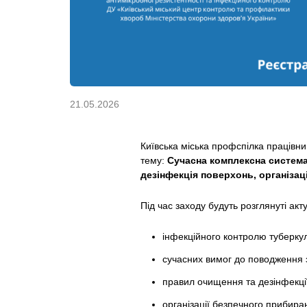
21.05.2026
Київська міська профспілка працівни
тему:
Сучасна комплексна система
дезінфекція поверхонь, організац
Під час заходу будуть розглянуті акт
інфекційного контролю туберкул
сучасних вимог до поводження 
правил очищення та дезінфекці
організації безпечного прибира