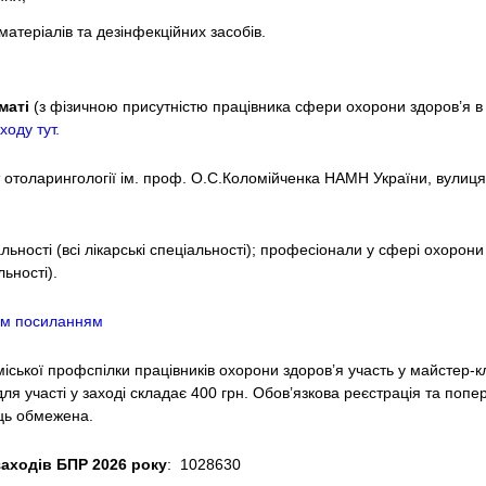
атеріалів та дезінфекційних засобів.
маті
(з фізичною присутністю працівника сфери охорони здоров’я в осв
оду тут.
т отоларингології ім. проф. О.С.Коломійченка НАМН України, вулиця
льності (всі лікарські спеціальності); професіонали у сфері охорони 
льності).
цим посиланням
міської профспілки працівників охорони здоров’я участь у майстер-к
для участі у заході складає 400 грн. Обов’язкова реєстрація та поп
сць обмежена.
заходів БПР 2026 року
: 1028630