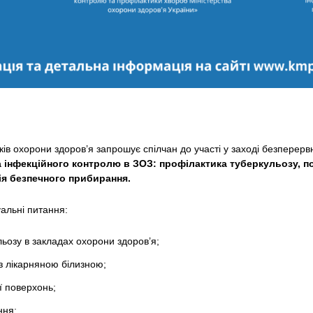
ків охорони здоров’я запрошує спілчан до участі у заході безперер
 інфекційного контролю в ЗОЗ: профілактика туберкульозу, 
ія безпечного прибирання.
уальні питання:
ьозу в закладах охорони здоров’я;
з лікарняною білизною;
ї поверхонь;
ння;