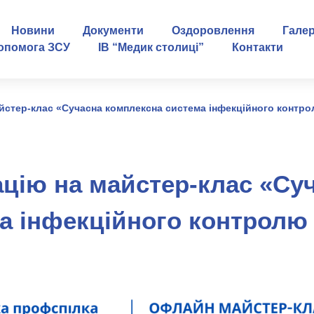
Новини
Документи
Оздоровлення
Гале
опомога ЗСУ
ІВ “Медик столиці”
Контакти
йстер-клас «Сучасна комплексна система інфекційного контр
ацію на майстер-клас «Су
а інфекційного контролю