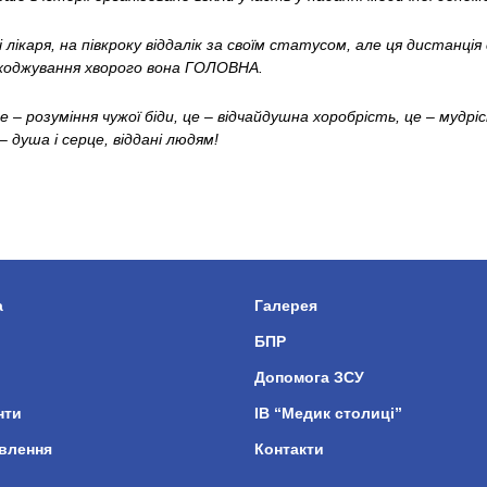
лікаря, на півкроку віддалік за своїм статусом, але ця дистанція 
иходжування хворого вона ГОЛОВНА.
 розуміння чужої біди, це – відчайдушна хоробрість, це – мудріс
 душа і серце, віддані людям!
а
Галерея
БПР
Допомога ЗСУ
нти
ІВ “Медик столиці”
влення
Контакти