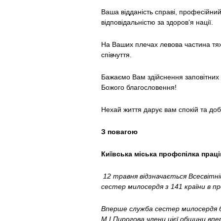
Ваша відданість справі, професійний
відповідальністю за здоров’я нації.
На Ваших плечах левова частина тяжк
співчуття.
Бажаємо Вам здійснення заповітних м
Божого благословення!
Нехай життя дарує вам спокій та доб
З повагою
Київська міська профспілка прац
12 травня відзначається Всесвітні
сестер милосердя з 141 країни в п
Вперше служба сестер милосердя бу
М.І.Пирогова члени цієї общини впе