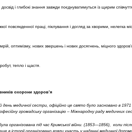
 досвід і глибокі знання завжди поєднуватимуться із щирим співчут
ої повсякденної праці, піклування і догляд за хворими, нелегка м
рій, оптимізму, нових звершень і нових досягнень, міцного здоров’я,
робут, тепло і щастя.
івників охорони здоров’я
й день медичної сестри, офіційно це свято було засновано в 1971
рофесійну громадську організацію – Міжнародну раду медичних се
ла організована під час Кримської війни. (1853—1856), коли піс
рше в історії організовано взяли участь у наданні медичної допо