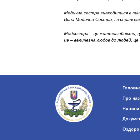
Медична сестра знаходиться в тіні 
Вона Медична Сестра, і в справі в
Медсестра – це життєлюбність, це –
це – величезна любов до людей, це –
Головн
Про нас
Новини
Докуме
Оздоро