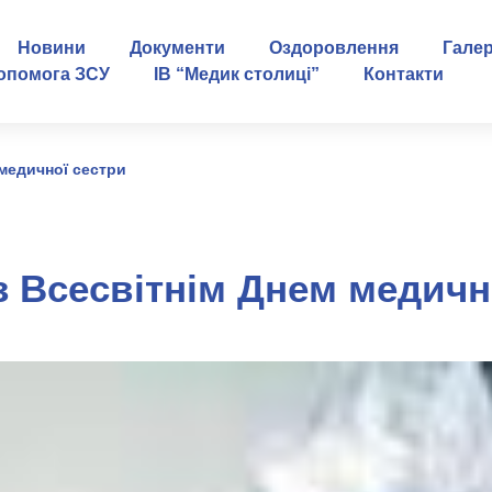
Новини
Документи
Оздоровлення
Гале
опомога ЗСУ
ІВ “Медик столиці”
Контакти
 медичної сестри
з Всесвітнім Днем медичн