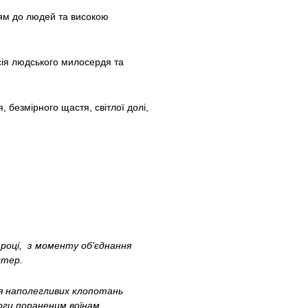
тям до людей та високою
ісія людського милосердя та
 безмірного щастя, світлої долі,
 році, з моменту об’єднання
стер.
ля наполегливих клопотань
моги пораненим воїнам.