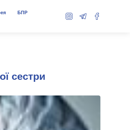
рея
БПР
ої сестри