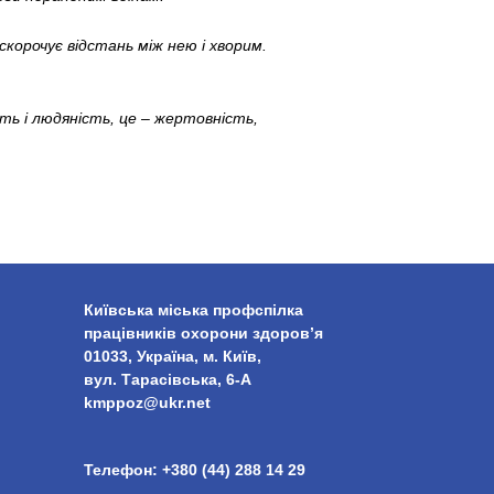
скорочує відстань між нею і хворим.
ть і людяність, це – жертовність,
Київська міська профспілка
працівників охорони здоров’я
01033, Україна, м. Київ,
вул. Тарасівська, 6-А
kmppoz@ukr.net
Телефон:
+380 (44) 288 14 29