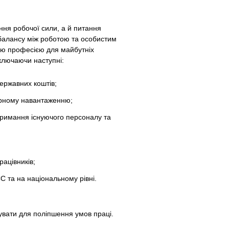
ння робочої сили, а й питання
 балансу між роботою та особистим
ою професією для майбутніх
включаючи наступні:
державних коштів;
мірному навантаженню;
тримання існуючого персоналу та
рацівників;
С та на національному рівні.
вувати для поліпшення умов праці.