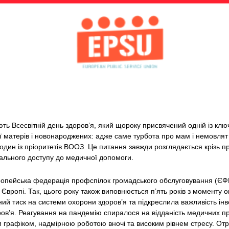
чають Всесвітній день здоров’я, який щороку присвячений одній із кл
в’ї матерів і новонароджених: адже саме турбота про мам і немовлят
один із пріоритетів ВООЗ. Це питання завжди розглядається крізь п
гального доступу до медичної допомоги.
ропейська федерація профспілок громадського обслуговування (ЄФПГО
й Європі. Так, цього року також виповнюється п’ять років з моменту
ий тиск на системи охорони здоров’я та підкреслила важливість інв
в’я. Реагування на пандемію спиралося на відданість медичних прац
графіком, надмірною роботою вночі та високим рівнем стресу. Отр