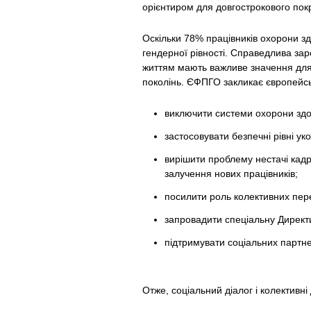
орієнтиром для довгострокового покр
Оскільки 78% працівників охорони зд
гендерної рівності. Справедлива за
життям мають важливе значення для
поколінь. ЄФПГО закликає європейськ
виключити системи охорони здор
застосовувати безпечні рівні у
вирішити проблему нестачі кад
залучення нових працівників;
посилити роль колективних перег
запровадити спеціальну Директи
підтримувати соціальних партнер
Отже, соціальний діалог і колективн