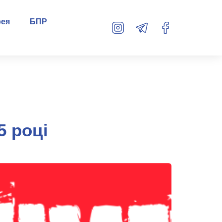
рея
БПР
5 році