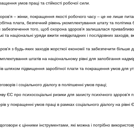
ащення умов праці та стійкості робочої сили.
оров’я – жінки, покращення якості робочого часу – це не лише пита
робітна плата, безпечний рівень укомплектування штату та політика
 забезпечення того, щоб охорона здоров’я залишалася приваблив
і та національні уряди вжити невідкладних і послідовних заходів, 
ов’я з будь-яких заходів жорсткої економії та забезпечити більше 
комплектування штатів на національному рівні для запобігання над
рів шляхом підвищення заробітної плати та покращення умов для у
оворів і соціального діалогу в поліпшенні умов праці;
ву ЄС про психосоціальні ризики для захисту психічного здоров’я п
ів у покращенні умов праці в рамках соціального діалогу на рівні Є
і договори є цінними інструментами, які можна і потрібно використо