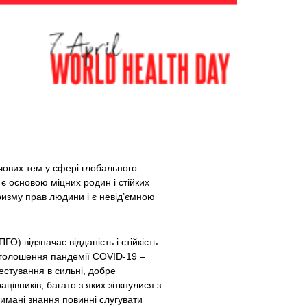
ючових тем у сфері глобального
 є основою міцних родин і стійких
ризму прав людини і є невід’ємною
) відзначає відданість і стійкість
 оголошення пандемії COVID-19 –
естування в сильні, добре
івників, багато з яких зіткнулися з
имані знання повинні слугувати