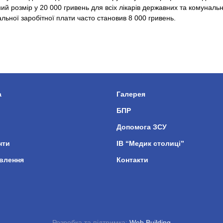
ий розмір у 20 000 гривень для всіх лікарів державних та комуналь
мальної заробітної плати часто становив 8 000 гривень.
а
Галерея
БПР
Допомога ЗСУ
нти
ІВ “Медик столиці”
влення
Контакти
Розробка та підтримка:
Web Building