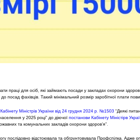
ти праці для осіб, які займають посади у закладах охорони здоров’я
до посад фахівців. Такий мінімальний розмір заробітної плати пови
Кабінету Міністрів України від 24 грудня 2024 р. №1503
“Деякі пита
населення у 2025 році” до діючої
постанови Кабінету Міністірв Украї
ржавних та комунальних закладів охорони здоров’я”.
огу послідовно відстоювала та обгрунтовувала Профспілка. Адже оп