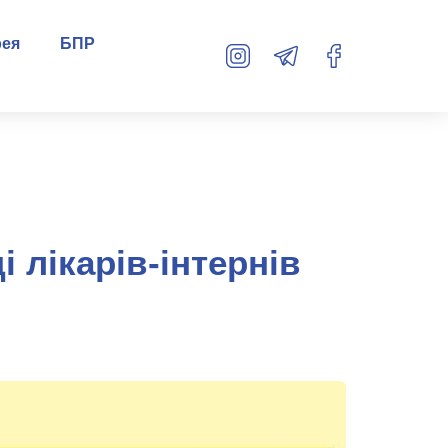
рея
БПР
і лікарів-інтернів