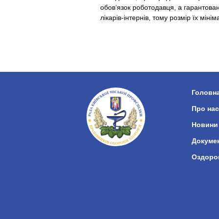
обов’язок роботодавця, а гарантован
лікарів-інтернів, тому розмір їх міні
Головн
Про нас
Новини
Докуме
Оздоро