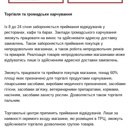
Торгівля та громадське харчування
Із 8 до 24 січня забороняється приймання відвідувачів у
ресторанах, кафе та барах. Заклади громадського харчування
зможуть працювати на винос та здійснювати адресну доставку
замовлень. Також забороняється приймання покупців у
непродовольчих магазинах, а також робота непродовольчих ринків
та ярмарків. Реалізація товарів непродовольчими магазинами може
відбуватись лише із здійсненням адресної доставки замовлень.
Зможуть працювати та приймати покупців магазини, понад 60%
площі яких призначено для торгівлі продуктами харчування,
лікарськими засобами, виробами медичного призначення, засобами
гігієни, засобами зв’язку, ветеринарними препаратами, кормами,
насінням, засобами захисту рослин. Дозволяється також торгівля
пальним.
Торговельні центри припинять приймання відвідувачів. Лише за
наявності окремого входу магазини, які розміщені в ТРЦ, зможуть
здійснювати торгівлю дозволеною групою товарів.