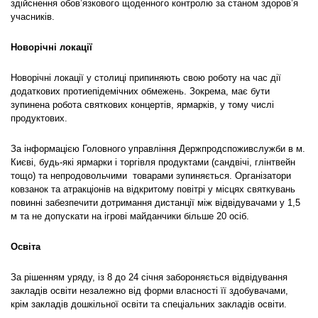
здійснення обов’язкового щоденного контролю за станом здоров’я
учасників.
Новорічні локації
Новорічні локації у столиці припиняють свою роботу на час дії
додаткових протиепідемічних обмежень. Зокрема, має бути
зупинена робота святкових концертів, ярмарків, у тому числі
продуктових.
За інформацією Головного управління Держпродспоживслужби в м.
Києві, будь-які ярмарки і торгівля продуктами (сандвічі, глінтвейн
тощо) та непродовольчими товарами зупиняється. Організатори
ковзанок та атракціонів на відкритому повітрі у місцях святкувань
повинні забезпечити дотримання дистанції між відвідувачами у 1,5
м та не допускати на ігрові майданчики більше 20 осіб.
Освіта
За рішенням уряду, із 8 до 24 січня забороняється відвідування
закладів освіти незалежно від форми власності її здобувачами,
крім закладів дошкільної освіти та спеціальних закладів освіти.