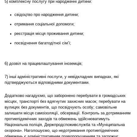
5) комплексну послугу при народженні дитини:
свідоцтво про народження дитини;
отримання соціальної допомоги;
реєстрація місця проживання дитини;
посвідчення багатодітної сім’ї;
6) дозвіл на працевлаштування іноземців;
7) інші адміністративні послуги, у невідкладних випадках, які
підтверджуються відповідними документами.
Додатково нагадуємо, що заборонено перебувати в громадських
місцях, транспорті без вдягнутих захисних масок; перебувати на
вулицях без документів, що посвідчують особу; самовільне
залишати місця самоізоляції, обсервації. Контроль за дотриманням
протиепідемічних заходів та обмежень здійснюватимуть
Національна поліція, Держпродспоживслужба та «Муніципальна
охорона». Наголошуємо, що недотримання протиепідемічних
обмежень є адміністративним правопорушенням та загрожує