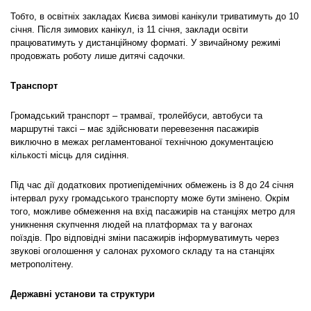
Тобто, в освітніх закладах Києва зимові канікули триватимуть до 10
січня. Після зимових канікул, із 11 січня, заклади освіти
працюватимуть у дистанційному форматі. У звичайному режимі
продовжать роботу лише дитячі садочки.
Транспорт
Громадський транспорт – трамваї, тролейбуси, автобуси та
маршрутні таксі – має здійснювати перевезення пасажирів
виключно в межах регламентованої технічною документацією
кількості місць для сидіння.
Під час дії додаткових протиепідемічних обмежень із 8 до 24 січня
інтервал руху громадського транспорту може бути змінено. Окрім
того, можливе обмеження на вхід пасажирів на станціях метро для
уникнення скупчення людей на платформах та у вагонах
поїздів. Про відповідні зміни пасажирів інформуватимуть через
звукові оголошення у салонах рухомого складу та на станціях
метрополітену.
Державні установи та структури