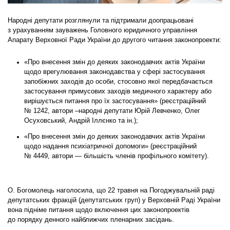
Народні депутати розглянули та підтримали доопрацьовані
з урахуванням зауважень Головного юридичного управління
Апарату Верховної Ради України до другого читання законопроекти:
«Про внесення змін до деяких законодавчих актів України
щодо врегулювання законодавства у сфері застосування
запобіжних заходів до особи, стосовно якої передбачається
застосування примусових заходів медичного характеру або
вирішується питання про їх застосування» (реєстраційний
№ 1242, автори –народні депутати Юрій Левченко, Олег
Осуховський, Андрій Іллєнко та ін.);
«Про внесення змін до деяких законодавчих актів України
щодо надання психіатричної допомоги» (реєстраційний
№ 4449, автори — більшість членів профільного комітету).
О. Богомолець наголосила, що 22 травня на Погоджувальній раді
депутатських фракцій (депутатських груп) у Верховній Раді України
вона підніме питання щодо включення цих законопроектів
до порядку денного найближчих пленарних засідань.