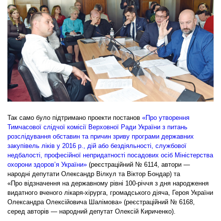
Так само було підтримано проекти постанов
«Про утворення
Тимчасової слідчої комісії Верховної Ради України з питань
розслідування обставин та причин зриву програми державних
закупівель ліків у 2016 р., дій або бездіяльності, службової
недбалості, професійної непридатності посадових осіб Міністерства
охорони здоров’я України»
(реєстраційний № 6114, автори —
народні депутати Олександр Вілкул та Віктор Бондар) та
«Про відзначення на державному рівні 100-річчя з дня народження
видатного вченого лікаря-хірурга, громадського діяча, Героя України
Олександра Олексійовича Шалімова» (реєстраційний № 6168,
серед авторів — народний депутат Олексій Кириченко).