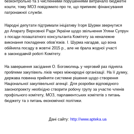
безконтрольно та з численними порушеннями витрачало бюджетні
кошти, тому МОЗ повідомило про те, що припиняє фінансування
патронажної служби.
Народні депутати підтримали ініціативу Ігоря Шурми звернутися
до Апарату Верховної Ради України щодо звільнення Уляни Супрун
з посади позаштатного консультанта Комітету за неналежне
виконання покладених обов’язків. І. Шурма нагадав, що вона
обійняла посаду в жовтні 2015 р., але не брала жодної участі
в законодавчій роботі Комітету.
На завершення засідання О. Богомолець у черговий раз підняла
проблеми закупівель ліків через міжнародні організації. На її думку,
держава повинна прийняти системне рішення щодо створення
Національної закупівельної агенції. Для розробки відповідного
законопроекту необхідно створити робочу групу за участю членів
профільного комітету, МОЗ, парламентських комітетів з питань
бюджету та з питань економічної політики.
Дані сайту:
http://www.apteka.ua