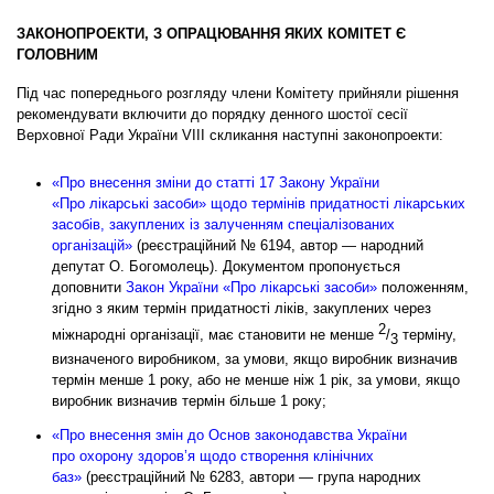
ЗАКОНОПРОЕКТИ, З ОПРАЦЮВАННЯ ЯКИХ КОМІТЕТ Є
ГОЛОВНИМ
Під час попереднього розгляду члени Комітету прийняли рішення
рекомендувати включити до порядку денного шостої сесії
Верховної Ради України VIII скликання наступні законопроекти:
«Про внесення зміни до статті 17 Закону Украї­ни
«Про лікарські засоби» щодо термінів придатності лікарських
засобів, закуплених із залученням спеціалізованих
організацій»
(реєстраційний № 6194, автор — народний
депутат О. Богомолець). Документом пропонується
доповнити
Закон України «Про лікарські засоби»
положенням,
згідно з яким термін придатності ліків, закуплених через
2
міжнародні організації, має становити не менше
/
терміну,
3
визначеного виробником, за умови, якщо виробник визначив
термін менше 1 року, або не менше ніж 1 рік, за умови, якщо
виробник визначив термін більше 1 року;
«Про внесення змін до Основ законодавства України
про охорону здоров’я щодо створення клінічних
баз»
(реєстраційний № 6283, автори — група народних