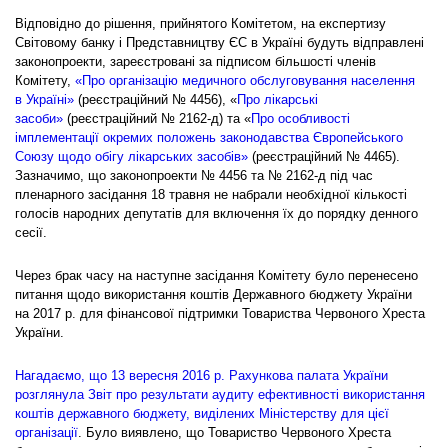
Відповідно до рішення, прийнятого Комітетом, на експертизу
Світовому банку і Представництву ЄС в Україні будуть відправлені
законопроекти, зареєстровані за підписом більшості членів
Комітету,
«Про організацію медичного обслуговування населення
в Україні»
(реєстраційний № 4456), «
Про лікарські
засоби»
(реєстраційний № 2162-д) та «
Про особливості
імплементації окремих положень законодавства Європейського
Союзу щодо обігу лікарських засобів»
(реєстраційний № 4465).
Зазначимо, що законопроекти № 4456 та № 2162-д під час
пленарного засідання 18 травня не набрали необхідної кількості
голосів народних депутатів для включення їх до порядку денного
сесії.
Через брак часу на наступне засідання Комітету було перенесено
питання щодо використання коштів Державного бюджету України
на 2017 р. для фінансової підтримки Товариства Червоного Хреста
України.
Нагадаємо, що 13 вересня 2016 р. Рахункова палата України
розглянула Звіт про результати аудиту ефективності використання
коштів державного бюджету, виділених Міністерству для цієї
організації
. Було виявлено, що Товариство Червоного Хреста