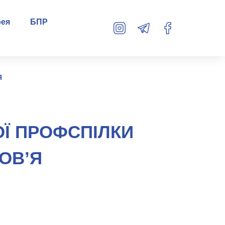
рея
БПР
Я
ОЇ ПРОФСПІЛКИ
ОВ’Я