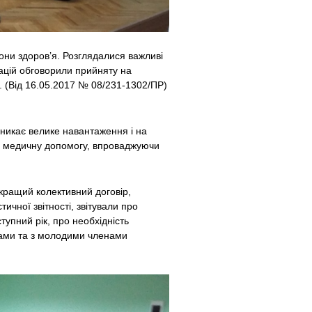
рони здоров’я. Розглядалися важливі
ацій обговорили прийняту на
і. (Від 16.05.2017 № 08/231-1302/ПР)
иникає велике навантаження і на
ну медичну допомогу, впроваджуючи
кращий колективний договір,
ичної звітності, звітували про
тупний рік, про необхідність
рами та з молодими членами