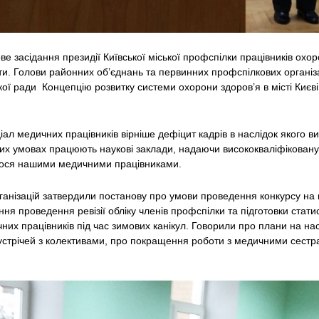
е засідання президії Київської міської профспілки працівників охо
ти. Голови районних об’єднань та первинних профспілкових організ
кої ради Концепцію розвитку системи охорони здоров’я в місті Києв
л медичних працівників вірніше дефіцит кадрів в наслідок якого в
жких умовах працюють наукові заклади, надаючи висококваліфікова
мося нашими медичними працівниками.
анізацій затвердили постанову про умови проведення конкурсу на 
я проведення ревізії обліку членів профспілки та підготовки статист
них працівників під час зимових канікул. Говорили про плани на нас
устрічей з колективами, про покращення роботи з медичними сест