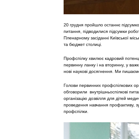
20 грудня пройшло останнє підсумков
питання, підводилися підсумки робо
Пленарному засіданні Київської місь
та бюджет столиці.
Профспілку хвилює кадровий потенціа
первинну ланку і на вторинну, у ва
нові наукові досягнення. Ми пишає
Голови первинних профспілкових орг
обговорили внутрішньоспілкові питанн
організацію дозвілля для дітей медич
проведення навчання профактиву, з
профспілки.