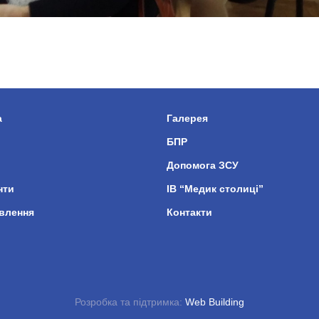
а
Галерея
БПР
Допомога ЗСУ
нти
ІВ “Медик столиці”
влення
Контакти
Розробка та підтримка:
Web Building