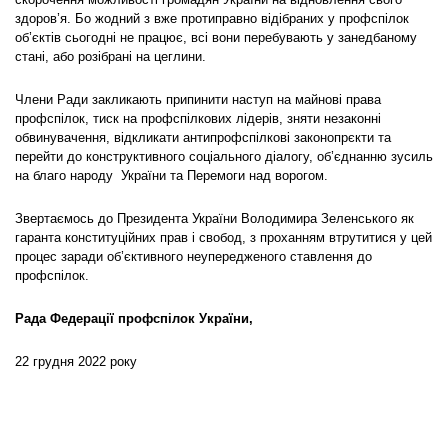
скорочення можливості громадян України на відновлення свого
здоров’я. Бо жодний з вже протиправно відібраних у профспілок
об’єктів сьогодні не працює, всі вони перебувають у занедбаному
стані, або розібрані на цеглини.
Члени Ради закликають припинити наступ на майнові права
профспілок, тиск на профспілкових лідерів, зняти незаконні
обвинувачення, відкликати антипрофспілкові законопрєкти та
перейти до конструктивного соціального діалогу, об’єднанню зусиль
на благо народу України та Перемоги над ворогом.
Звертаємось до Президента України Володимира Зеленського як
гаранта конституційних прав і свобод, з проханням втрутитися у цей
процес заради об’єктивного неупередженого ставлення до
профспілок.
Рада Федерації профспілок України,
22 грудня 2022 року