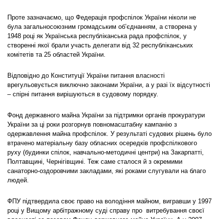
Проте зазначаємо, що Федерація профспілок України ніколи не
була загальносоюзним громадським об’єднанням, а створена у
1948 році як Українська республіканська рада профспілок, у
створенні якої брали участь делегати від 32 республіканських
комітетів та 25 областей України.
Відповідно до Конституції України питання власності
врегульовується виключно законами України, а у разі їх відсутності
– спірні питання вирішуються в судовому порядку.
Фонд державного майна України за підтримки органів прокуратури
України за ці роки розгорнув повномасштабну кампанію з
одержавлення майна профспілок. У результаті судових рішень було
втрачено матеріальну базу обласних осередків профспілкового
руху (будинки спілок, навчально-методичні центри) на Закарпатті,
Полтавщині, Чернігівщині. Теж саме сталося й з окремими
санаторно-оздоровчими закладами, які роками слугували на благо
людей.
ФПУ підтвердила своє право на володіння майном, вигравши у 1997
році у Вищому арбітражному суді справу про витребування своєї