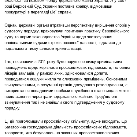
власності за позовом Фонду державного майна України. А у 2007
році Верховний Суд України поставив крапку, відмовивши
прокуратурі в перегляді цієї справи.
Однак, державні органи втративши перспективу вирішення спорів у
судовому порядку, враховуючи позитивну практику Європейського
суду та норми законодавства України щодо застосування
національними судами строків позовної давності, вдалися до
подальшого тиску шляхом криміналізації.
Так, починаючи з 2011 року було порушено низку кримінальних
проваджень щодо керівників профспілкових підприємств, головних
лікарів закладів, у рамках яких, здійснювалися допити,
проводилися обшуки житла та службових приміщень. Основними
звинуваченнями, в розумінні органів досудового розслідування, є
використання посадовими особами службового становища з метою
привласнення чирозтрати «державного майна». Пред’явлені
звинувачення так і не знайшли свого підтвердження у судовому
порядку.
Ці дії приголомшили профспілкову спільноту, адже виходить, що
багаторічна господарська діяльність профспілкових підприємств,
товариств, яка базувалась на законних правовстановлюючих