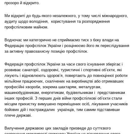
прозоро й відкрито.
Ми відкриті до будь-якого незалежного, у тому числі міжнародного,
аудиту щодо володіння, користування та розпорядження
профспілковим майном.
Водночас ми категорично не сприймаємо тиск з боку влади на
Федерацію профспілок України і розцінюємо його як переслідування
за активну правозахисну позицію профспілок.
Федерація профспілок України за часи свого існування зберігає і
розвиває санаторії, оздоровчі, туристичні і спортивні об’єкти, які
лікують і відновлюють здоров’я, повертають до повноцінної роботи
мільйони працюючих, скалічених на виробництві або отримавших
професійні хвороби, зокрема шахтарям, металургам,
машинобудівникам, енергетикам, будівельникам і представникам
інших професій. З перших днів війни профспілкові об’єкти стали
місцем прихистку вимушено переміщених осіб, лікування учасників
бойових дій і постраждалих українців, тим самим підставивши
плече державі.
Вилучення державою цих закладів призведе до суттєвого