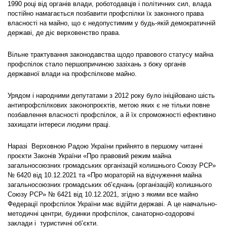
1990 році від органів влади, роботодавців і політичних сил, влада
постійно намагається позбавити профспілки їх законного права
власності на майно, що є недопустимим у будь-якій демократичній
державі, де діє верховенство права.
Вільне трактування законодавства щодо правового статусу майна
профспілок стало першопричиною зазіхань з боку органів
державної влади на профспілкове майно.
Урядом і народними депутатами з 2012 року було ініційовано шість
антипрофспілкових законопроєктів, метою яких є не тільки повне
позбавлення власності профспілок, а й їх спроможності ефективно
захищати інтереси людини праці.
Наразі Верховною Радою України прийнято в першому читанні
проєкти Законів України «Про правовий режим майна
загальносоюзних громадських організацій колишнього Союзу РСР»
№ 6420 від 10.12.2021 та «Про мораторій на відчуження майна
загальносоюзних громадських об’єднань (організацій) колишнього
Союзу РСР» № 6421 від 10.12.2021, згідно з якими все майно
Федерації профспілок України має відійти державі. А це навчально-
методичні центри, будинки профспілок, санаторно-оздоровчі
заклади і туристичні об’єкти.