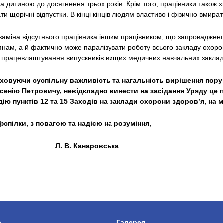
за дитиною до досягнення трьох років. Крім того, працівники також 
и щорічні відпустки. В кінці кінців людям властиво і фізично вмират
е заміна відсутнього працівника іншим працівником, що запровадж
ам, а й фактично може паралізувати роботу всього закладу охорони
 працевлаштування випускників вищих медичних навчальних заклад
овуючи суспільну важливість та нагальність вирішення пору
енію Петровичу, невідкладно винести на засідання Уряду це пи
дію пунктів 12 та 15 Заходів на заклади охорони здоров’я, на 
спілки, з повагою та надією на розуміння,
 В. Канаровська
а
Галерея