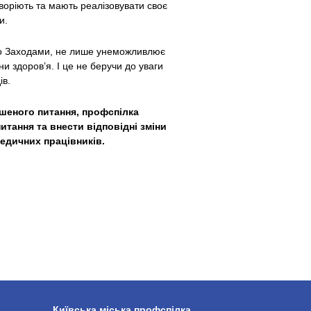
хворіють та мають реалізовувати своє
и.
ено Заходами, не лише унеможливлює
 здоров’я. І це не беручи до уваги
ів.
шеного питання, профспілка
тання та внести відповідні зміни
медичних працівників.
Київська міська профспілка